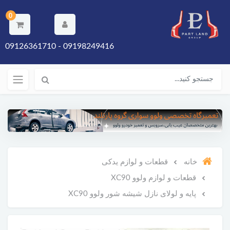
0
09198249416 - 09126361710
خانه
قطعات و لوازم یدکی
قطعات و لوازم ولوو XC90
پایه و لولای نازل شیشه شور ولوو XC90