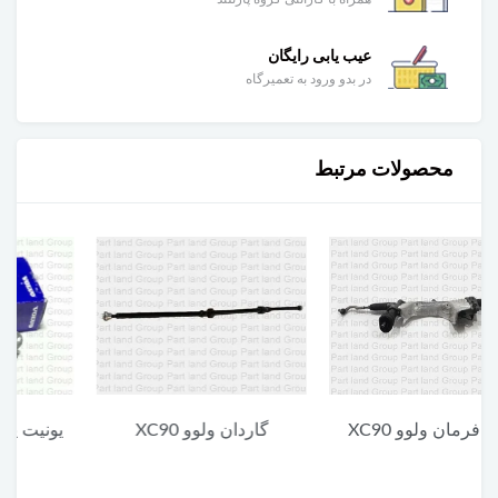
عیب یابی رایگان
در بدو ورود به تعمیرگاه
محصولات مرتبط
گاردان ولوو XC90
یونیت پایین چراغ جلو ولوو
XC90