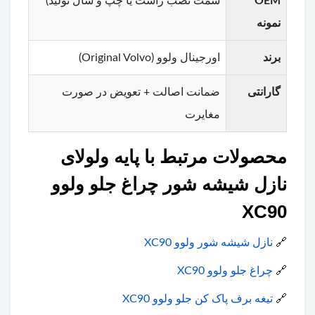
OEM
سمت نصب راست یا چپ و سال تولید)
نمونه
برند
اورجینال ولوو (Original Volvo)
گارانتی
ضمانت اصالت + تعویض در صورت
مغایرت
محصولات مرتبط با پایه ولولای
نازل شیشه شور چراغ جلو ولوو
XC90
🔗
نازل شیشه شور ولوو XC90
🔗
چراغ جلو ولوو XC90
🔗
تیغه برف پاک کن جلو ولوو XC90