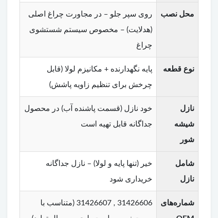
محل نصب
روی سپر جلو – در مجاورت چراغ اصلی
(هدلایت) – مخصوص سیستم شستشوی
چراغ
نوع قطعه
پایه نگهدارنده + مکانیزم لولا (قابل
چرخش برای تنظیم زاویه پاشش)
نازل
خود نازل (قسمت پاشنده آب) در محصول
شیشه
جداگانه قابل تهیه است
شور
شامل
خیر (تنها پایه و لولا) – نازل جداگانه
نازل
خریداری شود
شماره‌های
31426606 , 31426607 (متناسب با