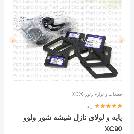
قطعات و لوازم ولوو XC90
از 2
پایه و لولای نازل شیشه شور ولوو
XC90