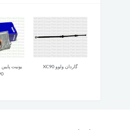
 ولوو XC90
گاردان ولوو XC90
یونیت پایین 
90