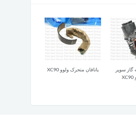
 گاز سوپر
یاتاقان متحرک ولوو XC90
کلید آزاد کننده 
X
XC90