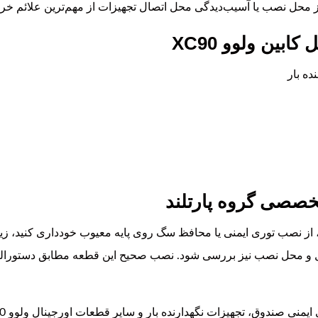
حل نصب یا آسیب‌دیدگی محل اتصال تجهیزات از مهم‌ترین علائم خرا
بین ولوو XC90
ده بار
خصصی گروه پارتلند
ز نصب توری ایمنی یا محافظ سگ روی پایه معیوب خودداری کنید، زی
ابل و محل نصب نیز بررسی شود. نصب صحیح این قطعه مطابق دستورال
هیزات نگهدارنده بار و سایر قطعات اورجینال ولوو XC90 را با ضمانت اصالت کالا عرضه می‌کند.