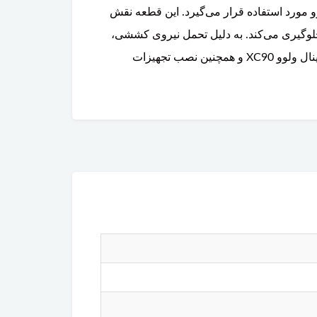
ر اکسسوری‌های اورجینال ولوو مورد استفاده قرار می‌گیرد. این قطعه نقش
جلوگیری می‌کند. به دلیل تحمل نیروی کششی،
این پایه از استحکام بالایی برخوردار است و باید کاملاً سالم و محکم باشد. برای استعلام قیمت، خرید قلاب سقفی اورجینال ولوو XC90 و همچنین نصب تجهیزات