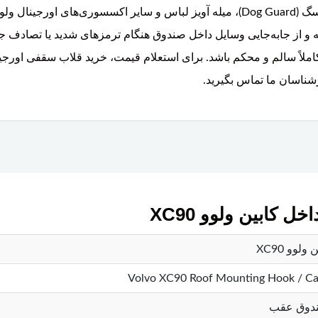
صندوق، جداکننده بار (Cargo Divider)، محافظ سگ (Dog Guard)، میله آویز لباس و سای
ه و از جابه‌جایی وسایل داخل صندوق هنگام ترمزهای شدید یا تصادف 
شناسان ما تماس بگیرید.
ابین ولوو XC90
وو XC90
Volvo XC90 Roof Mounting Hook / C
صندوق عقب