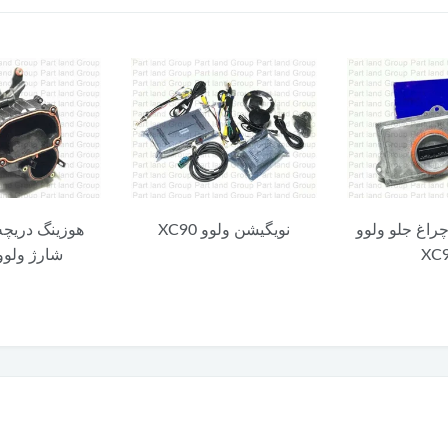
چراغ جلو ولوو
نویگیشن ولوو XC90
هوزینگ دریچه
XC
شارژ ولوو C90