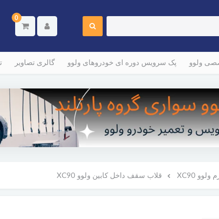
0
صصی ولوو
پک سرویس دوره ای خودروهای ولوو
گالری تصاویر
ت
لوو XC90
قلاب سقف داخل کابین ولوو XC90