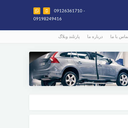
09126361710 -
09198249416
ماس با ما
درباره ما
پارتلند وبلاگ