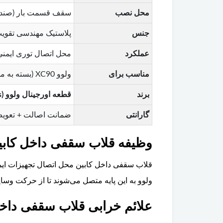
محل نصب
سقف قسمت بار (صند
جنس
پلاستیک مهندسی تقویت‌
عملکرد
محل اتصال توری ایمنی
مناسب برای
ولوو XC90 (بسته به مدل و سال تولید)
برند
قطعه اورجینال ولوو (Volvo Genuine Parts)
گارانتی
ضمانت اصالت + تعوی
وظیفه قلاب سقفی داخل کابین در ولو
قلاب سقفی داخل کابین محل اتصال تجهیزات ایم
ولوو به این پایه متصل می‌شوند تا از حرکت وسا
علائم خرابی قلاب سقفی داخل کا