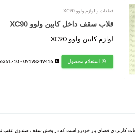
قطعات و لوازم ولوو XC90
قلاب سقف داخل کابین ولوو XC90
لوازم کابین ولوو XC90
09198249416 - 09126361710
استعلام محصول
ل کابین ولوو XC90 یکی از قطعات کاربردی فضای بار خودرو است که در بخش سقف صن