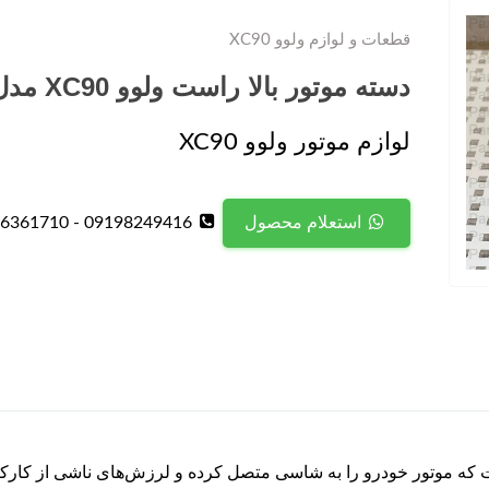
قطعات و لوازم ولوو XC90
دسته موتور بالا راست ولوو XC90 مدل 2020
لوازم موتور ولوو XC90
09198249416 - 09126361710
استعلام محصول
راست ولوو XC90 قطعه‌ای است که موتور خودرو را به شاسی متصل کرده و لرزش‌های ناشی