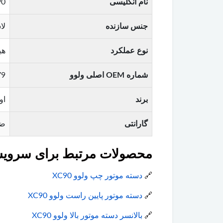
نام انگلیسی
90
جنس سازنده
لا
نوع عملکرد
هید
شماره OEM اصلی ولوو
57281
برند
اورجینا
گارانتی
ضم
محصولات مرتبط برای سرویس ول
🔗
دسته موتور چپ ولوو XC90
🔗
دسته موتور پایین راست ولوو XC90
🔗
بالانسر دسته موتور بالا ولوو XC90