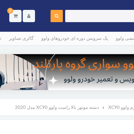
0
صصی ولوو
پک سرویس دوره ای خودروهای ولوو
گالری تصاویر
ت
لوو XC90
دسته موتور بالا راست ولوو XC90 مدل 2020