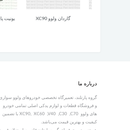
 ولوو XC90
گاردان ولوو XC90
یونیت پایین 
90
درباره ما
گروه پارتلند، تعمیرگاه تخصصی خودروهای ولوو سواری
و فروشگاه قطعات و لوازم یدکی اصلی تمامی خودرو
های ولوو XC90, XC60 ,V40 ,C30 ,C70 با تضمین
کیفیت و بهترین قیمت می‌باشد.