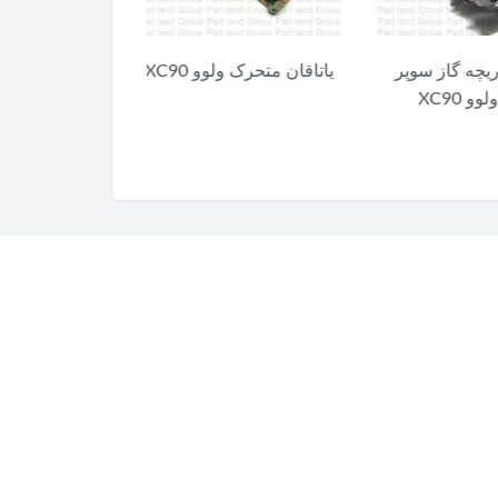
 گاز سوپر
یاتاقان متحرک ولوو XC90
کلید آزاد کننده 
X
XC90