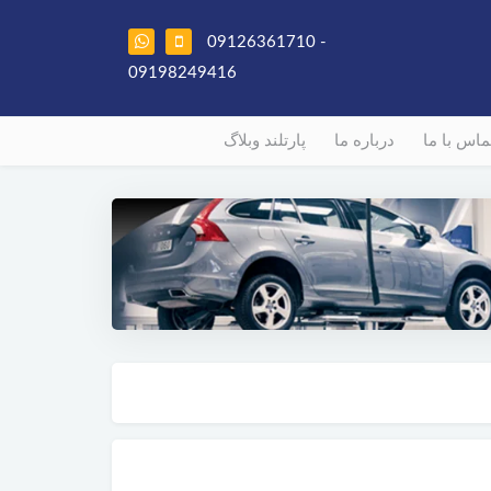
09126361710 -
09198249416
ماس با ما
درباره ما
پارتلند وبلاگ