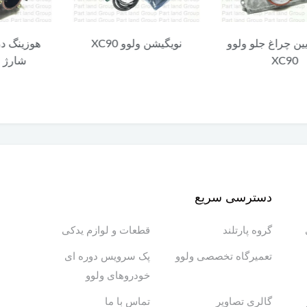
چراغ جلو ولوو
نویگیشن ولوو XC90
هوزینگ دریچه
XC
شارژ ولوو C90
دسترسی سریع
گروه پارتلند
قطعات و لوازم یدکی
تعمیرگاه تخصصی ولوو
پک سرویس دوره ای
خودروهای ولوو
گالری تصاویر
تماس با ما