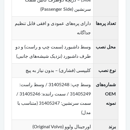
سرنشین (Passenger Side)
تعداد پره‌ها
دارای پره‌های عمودی و افقی قابل تنظیم
جداگانه
محل نصب
وسط داشبورد (سمت چپ و راست) و دو
طرف داشبورد (نزدیک شیشه‌های جانبی)
نوع نصب
کلیپسی (فشاری) – بدون نیاز به پیچ
شماره‌های
وسط چپ: 31405248 / وسط راست:
OEM
31405249 / سمت راننده: 31405246 /
نمونه
سمت سرنشین: 31405247 (متناسب با
مدل)
برند
اورجینال ولوو (Original Volvo)