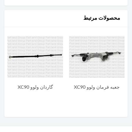
محصولات مرتبط
گاردان ولوو XC90
یونیت پایین چراغ جلو ولوو
XC90