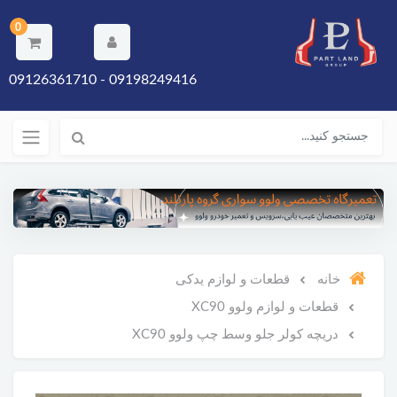
0
09198249416 - 09126361710
خانه
قطعات و لوازم یدکی
قطعات و لوازم ولوو XC90
دریچه کولر جلو وسط چپ ولوو XC90