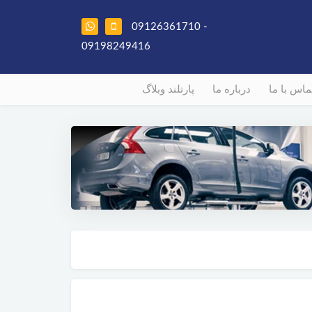
09126361710 -
09198249416
ماس با ما
درباره ما
پارتلند وبلاگ