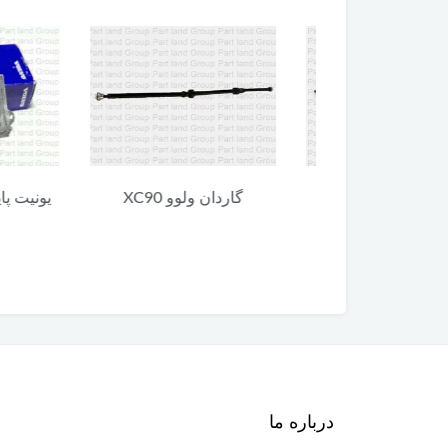
 ولوو XC90
گاردان ولوو XC90
یونیت پایین 
90
درباره ما