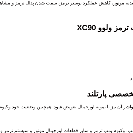
ه موتور، کاهش عملکرد بوستر ترمز، سفت شدن پدال ترمز و مشاهده 
ز ولوو XC90
د
خصصی پارتلند
شر آن نیز با نمونه اورجینال تعویض شود. همچنین وضعیت خود وکیوم
 ترمز و سایر قطعات اورجینال موتور و سیستم ترمز ولوو XC90 با ضمانت اصالت عرضه می‌