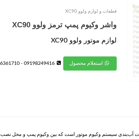
قطعات و لوازم ولوو XC90
واشر وکیوم پمپ ترمز ولوو XC90
لوازم موتور ولوو XC90
09198249416 - 09126361710
استعلام محصول
ترمز ولوو XC90 یکی از قطعات آب‌بندی سیستم وکیوم موتور است که بین وکیوم پمپ و م