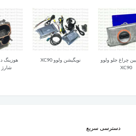
چراغ جلو ولوو
نویگیشن ولوو XC90
هوزینگ دریچه
XC
شارژ ولوو C90
دسترسی سریع