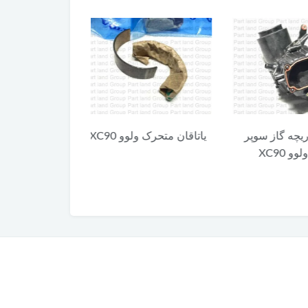
 گاز سوپر
یاتاقان متحرک ولوو XC90
کلید آزاد کننده 
X
XC90