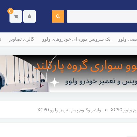
0
صصی ولوو
پک سرویس دوره ای خودروهای ولوو
گالری تصاویر
ت
لوو XC90
واشر وکیوم پمپ ترمز ولوو XC90