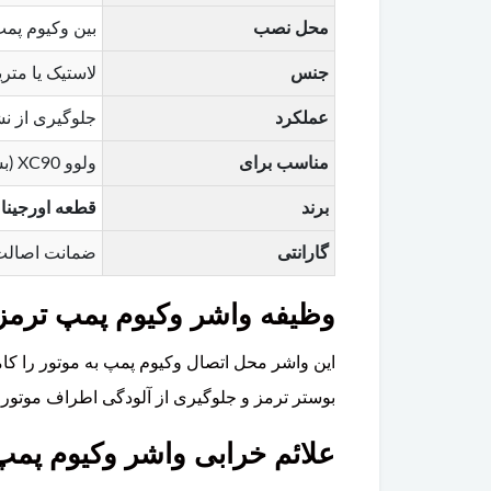
محل نصب
بین وکیوم پمپ
جنس
لاستیک یا متر
عملکرد
جلوگیری از ن
مناسب برای
ولوو XC90 (بسته به نوع موتور و سال تولید)
برند
قطعه اورجینال ولوو ( Parts
گارانتی
ضمانت اصالت
وظیفه واشر وکیوم پمپ ترمز در ولوو 
این واشر محل اتصال وکیوم پمپ به موتور را کام
بوستر ترمز و جلوگیری از آلودگی اطراف موتور ا
علائم خرابی واشر وکیوم پمپ تر