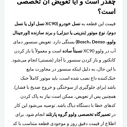
چقدر است و آیا تعویض آن تخصصی
است؟
قیمت این قطعه به
نسل خودرو (XC90 نسل اول یا نسل
دوم)
،
نوع موتور (بنزینی یا دیزلی)
و
برند سازنده (اورجینال
ولوو، Bosch، Denso)
بستگی دارد. تعویض سنسور دمای
آب در ولوو XC90
نسبتاً ساده
است و معمولاً با باز کردن
کانکتور و باز کردن سنسور با آچار (شستی) انجام می‌شود.
با این حال، به دلیل اینکه سنسور در مجاورت مایع
خنک‌کننده داغ نصب شده است، باید موتور کاملاً خنک
باشد (برای جلوگیری از سوختگی و خروج ضدیخ با فشار).
همچنین پس از تعویض، ممکن است نیاز به پاک کردن
کدهای خطا با دستگاه دیاگ باشد. توصیه می‌شود این کار
در
تعمیرگاه تخصصی ولوو گروه پارتلند
انجام شود. برای
اطلاع از قیمت دقیق روز و موجودی قطعه متناسب با کد