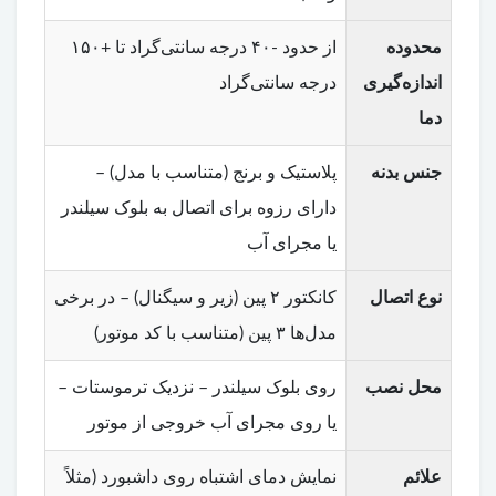
محدوده
از حدود -۴۰ درجه سانتی‌گراد تا +۱۵۰
اندازه‌گیری
درجه سانتی‌گراد
دما
جنس بدنه
پلاستیک و برنج (متناسب با مدل) –
دارای رزوه برای اتصال به بلوک سیلندر
یا مجرای آب
نوع اتصال
کانکتور ۲ پین (زیر و سیگنال) – در برخی
مدل‌ها ۳ پین (متناسب با کد موتور)
محل نصب
روی بلوک سیلندر – نزدیک ترموستات –
یا روی مجرای آب خروجی از موتور
علائم
نمایش دمای اشتباه روی داشبورد (مثلاً