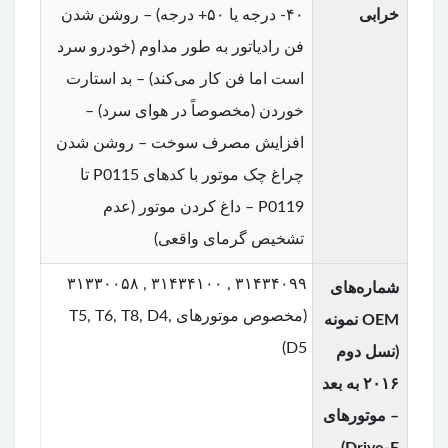
خرابی
۴۰- درجه یا ۵۰+ درجه) – روشن شدن
فن رادیاتور به طور مداوم (خودرو سرد
است اما فن کار می‌کند) – بد استارت
خوردن (مخصوصاً در هوای سرد) –
افزایش مصرف سوخت – روشن شدن
چراغ چک موتور با کدهای P0115 تا
P0119 – داغ کردن موتور (عدم
تشخیص گرمای واقعی)
۳۱۴۳۴۰۹۹ , ۳۱۴۳۴۱۰۰ , ۳۱۳۳۰۰۵۸
شماره‌های
(مخصوص موتورهای T5, T6, T8, D4,
OEM نمونه
D5)
(نسل دوم
۲۰۱۶ به بعد
– موتورهای
Drive-E)