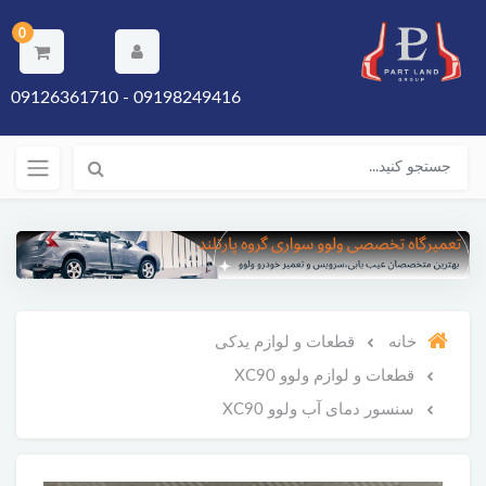
0
09198249416 - 09126361710
خانه
قطعات و لوازم یدکی
قطعات و لوازم ولوو XC90
سنسور دمای آب ولوو XC90