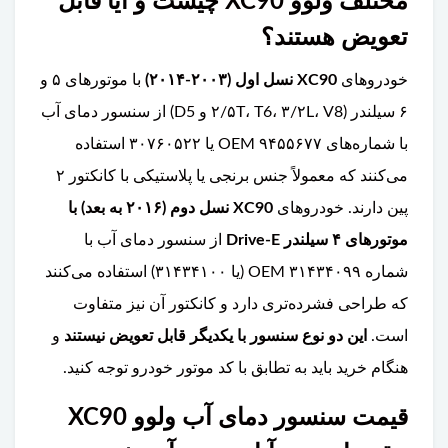
مختلف ولوو XC90 چیست و آیا قابل
تعویض هستند؟
خودروهای
XC90 نسل اول (۲۰۰۳-۲۰۱۴)
با موتورهای ۵ و
۶ سیلندر (۲/۵T، T6، ۳/۲L، V8 و D5) از سنسور دمای آب
با شماره‌های OEM ۹۴۵۵۶۷۷ یا ۳۰۷۶۰۵۲۲ استفاده
می‌کنند که معمولاً جنس برنجی یا پلاستیکی با کانکتور ۲
پین دارند. خودروهای
XC90 نسل دوم (۲۰۱۶ به بعد) با
موتورهای ۴ سیلندر Drive-E
از سنسور دمای آب با
شماره OEM ۳۱۴۳۴۰۹۹ (یا ۳۱۴۳۴۱۰۰) استفاده می‌کنند
که طراحی فشرده‌تری دارد و کانکتور آن نیز متفاوت
است.
این دو نوع سنسور با یکدیگر قابل تعویض نیستند
و
هنگام خرید باید به تطابق با کد موتور خودرو توجه کنید.
قیمت سنسور دمای آب ولوو XC90