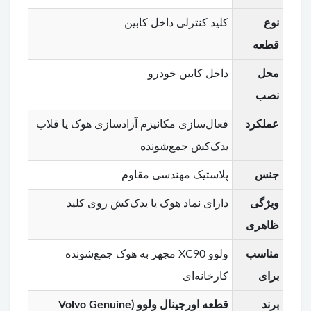
نوع
کلید کنترلی داخل کابین
قطعه
محل
داخل کابین خودرو
نصب
عملکرد
فعال‌سازی مکانیزم آزادسازی هوک یا قلاب
یدک‌کش جمع‌شونده
جنس
پلاستیک مهندسی مقاوم
ویژگی
دارای نماد هوک یا یدک‌کش روی کلید
ظاهری
مناسب
ولوو XC90 مجهز به هوک جمع‌شونده
برای
کارخانه‌ای
برند
قطعه اورجینال ولوو (Volvo Genuine