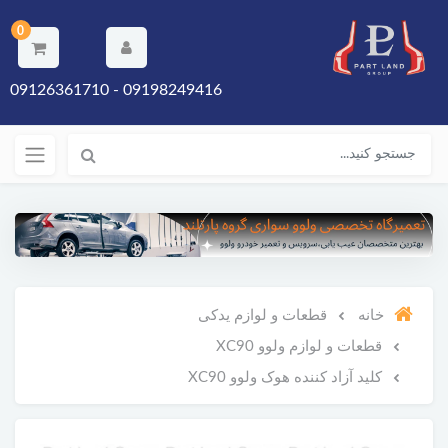
0
09198249416 - 09126361710
خانه
قطعات و لوازم یدکی
قطعات و لوازم ولوو XC90
کلید آزاد کننده هوک ولوو XC90