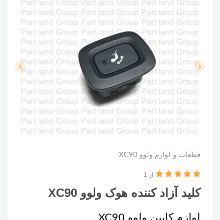
قطعات و لوازم ولوو XC90
از 1
کلید آزاد کننده هوک ولوو XC90
لوازم کابین ولوو XC90