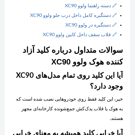
🔗
دسته راهنما ولوو XC90
🔗
دستگیره کامل داخل درب جلو ولوو XC90
🔗
دستگیره در ولوو XC90
🔗
قلاب سقف داخل کابین ولوو XC90
سوالات متداول درباره کلید آزاد
کننده هوک ولوو XC90
آیا این کلید روی تمام مدل‌های XC90
وجود دارد؟
خیر، این کلید فقط روی خودروهایی نصب شده است که
به هوک یا قلاب یدک‌کش جمع‌شونده کارخانه‌ای مجهز
هستند.
آیا خرابی کلید همیشه به معنای خرابی