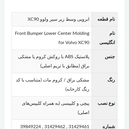
نام قطعه
ابرویی وسط زیر سپر ولوو XC90
نام
Front Bumper Lower Center Molding
انگلیسی
for Volvo XC90
جنس
پلاستیک ABS با روکش کروم یا مشکی
براق (مطابق با تریم اصلی)
رنگ
مشکی براق / کروم مات (متناسب با کد
رنگ کارخانه)
نوع نصب
پیچی و کلیپسی (به همراه کلیپس‌های
اصلی)
شماره
31429461 , 31429462 , 39849224