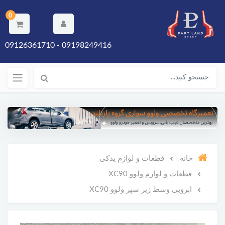
0
09198249416 - 09126361710
خانه
قطعات و لوازم یدکی
قطعات و لوازم ولوو XC90
ابرویی وسط زیر سپر ولوو XC90