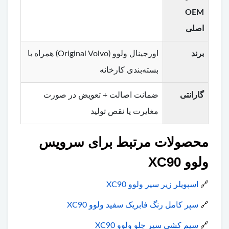
OEM
اصلی
برند
اورجینال ولوو (Original Volvo) همراه با
بسته‌بندی کارخانه
گارانتی
ضمانت اصالت + تعویض در صورت
مغایرت یا نقص تولید
محصولات مرتبط برای سرویس
ولوو XC90
🔗
اسپویلر زیر سپر ولوو XC90
🔗
سپر کامل رنگ فابریک سفید ولوو XC90
🔗
سیم کشی سپر جلو ولوو XC90