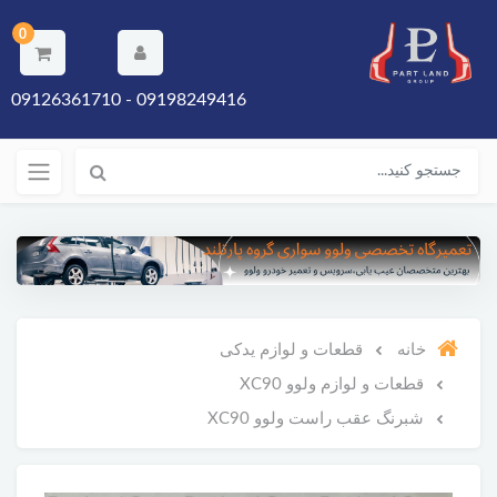
0
09198249416 - 09126361710
خانه
قطعات و لوازم یدکی
قطعات و لوازم ولوو XC90
شبرنگ عقب راست ولوو XC90