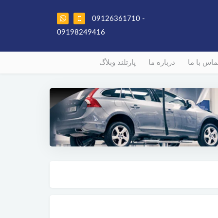
09126361710 -
09198249416
ماس با ما
درباره ما
پارتلند وبلاگ