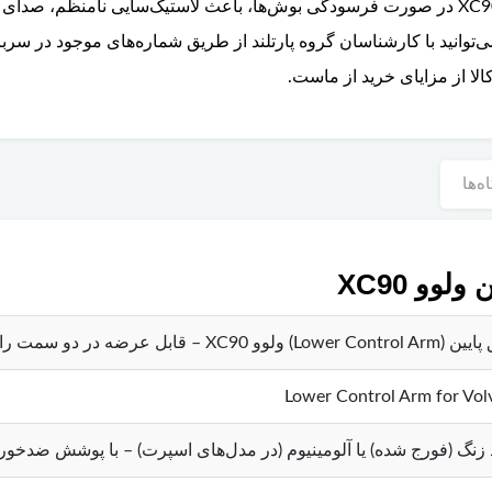
زیر خودرو نصب می‌شود. میل طبق پایین ولوو XC90 در صورت فرسودگی بوش‌ها، باعث لاستیک‌سا
توانید با کارشناسان گروه پارتلند از طریق شماره‌های موجود در سرب
ا از مزایای خرید از ماست.
ه‌ها
و XC90
XC – قابل عرضه در دو سمت راست و چپ
Lower Control Arm for Vo
 زنگ (فورج شده) یا آلومینیوم (در مدل‌های اسپرت) – با پوشش ضدخو