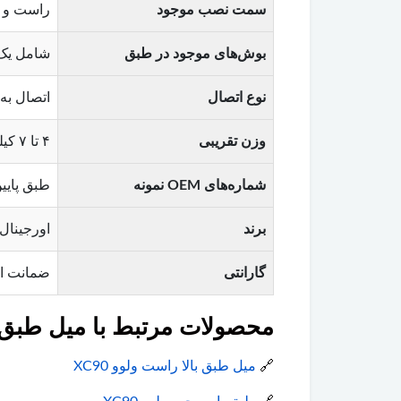
سمت نصب موجود
راست و 
بوش‌های موجود در طبق
شامل یک 
نوع اتصال
اتصال به
وزن تقریبی
۴ تا ۷ کیلوگرم (متناسب با جنس فولاد یا آلومینیوم)
شماره‌های OEM نمونه
طبق پایین راست: 31387773 / طبق پایین 
برند
اورجینال ولوو (lvo
گارانتی
ضمانت ا
محصولات مرتبط با میل طبق پایی
🔗
میل طبق بالا راست ولوو XC90