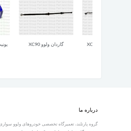
 ولوو XC90
گاردان ولوو XC90
یونیت پایین 
90
درباره ما
گروه پارتلند، تعمیرگاه تخصصی خودروهای ولوو سواری