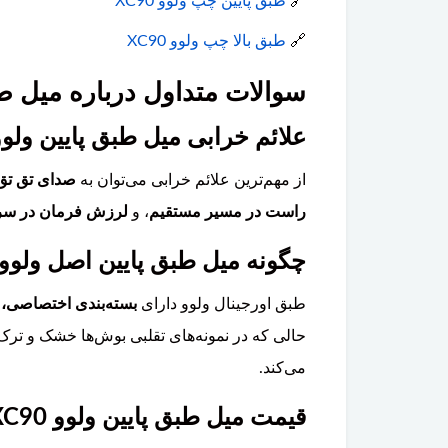
🔗
طبق پایین چپ ولوو XC90
🔗
طبق بالا چپ ولوو XC90
سوالات متداول درباره میل طبق پ
علائم خرابی میل طبق پایین ولوو XC90 چیس
از مهم‌ترین علائم خرابی می‌توان به
صدای تق تق 
راست در مسیر مستقیم
، و
لرزش فرمان در سرع
چگونه میل طبق پایین اصل ولوو XC90 را از نوع تقلبی تشخیص دهیم
طبق اورجینال ولوو دارای
بسته‌بندی اختصاصی، 
حالی که در نمونه‌های تقلبی بوش‌ها خشک و ترک
می‌کند.
قیمت میل طبق پایین ولوو XC90 چقدر است و آیا تعویض آن تخصصی است؟