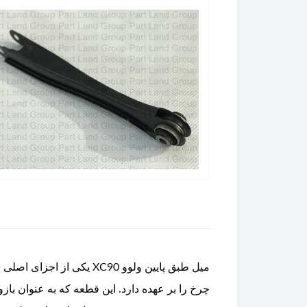
میل طبق پایین ولوو C90