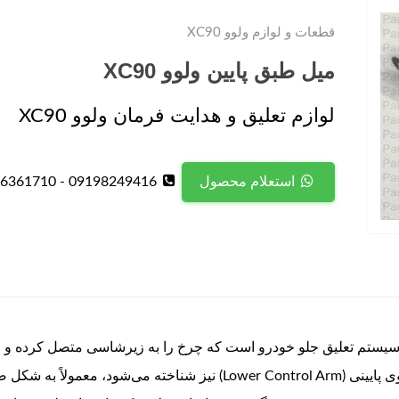
قطعات و لوازم ولوو XC90
میل طبق پایین ولوو XC90
لوازم تعلیق و هدایت فرمان ولوو XC90
09198249416 - 09126361710
استعلام محصول
X یکی از اجزای اصلی سیستم تعلیق جلو خودرو است که چرخ را به زیرشاسی متصل
چرخ را بر عهده دارد. این قطعه که به عنوان بازوی پایینی (Control Arm