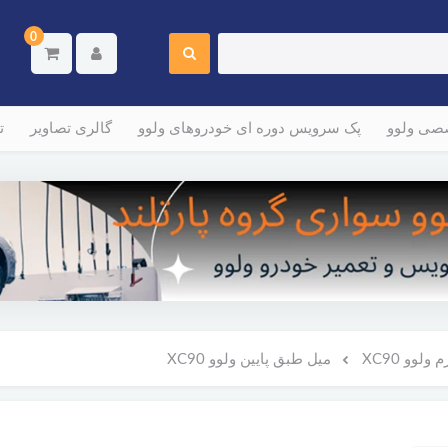
0
صصی ولوو
پک سرویس دوره ای خودروهای ولوو
گالری تصاویر
ت
لوو XC90
میل طبق پایین ولوو XC90