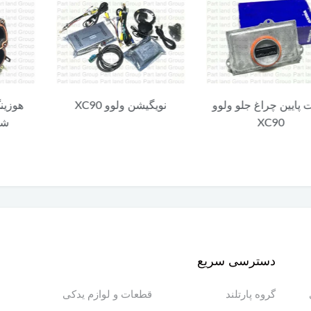
چراغ جلو ولوو
نویگیشن ولوو XC90
هوزینگ دریچه
XC
شارژ ولوو C90
دسترسی سریع
گروه پارتلند
قطعات و لوازم یدکی