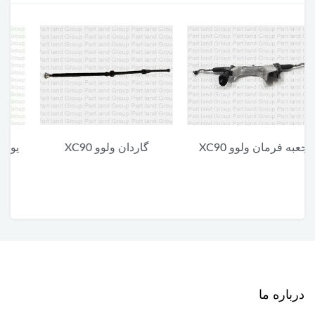
گاردان ولوو XC90
یونیت پایین چراغ جلو ولوو
XC90
درباره ما