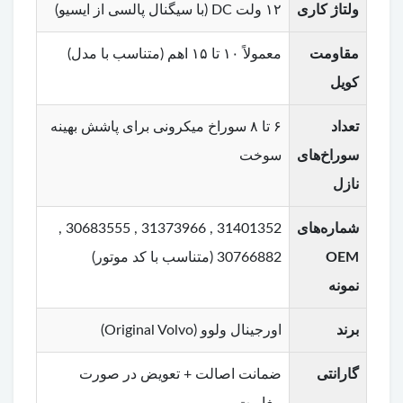
ولتاژ کاری
۱۲ ولت DC (با سیگنال پالسی از ایسیو)
مقاومت
معمولاً ۱۰ تا ۱۵ اهم (متناسب با مدل)
کویل
تعداد
۶ تا ۸ سوراخ میکرونی برای پاشش بهینه
سوراخ‌های
سوخت
نازل
شماره‌های
31401352 , 31373966 , 30683555 ,
OEM
30766882 (متناسب با کد موتور)
نمونه
برند
اورجینال ولوو (Original Volvo)
گارانتی
ضمانت اصالت + تعویض در صورت
مغایرت