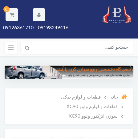
0
09198249416 - 09126361710
خانه
قطعات و لوازم یدکی
قطعات و لوازم ولوو XC90
سوزن انژکتور ولوو XC90