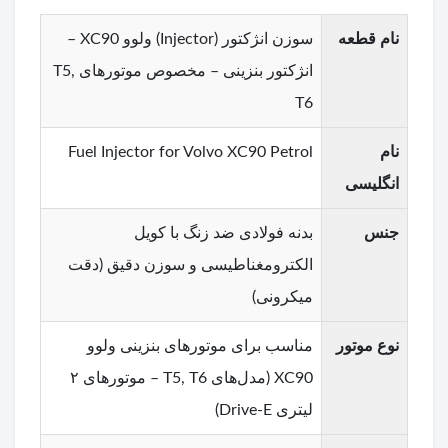
نام قطعه
سوزن انژکتور (Injector) ولوو XC90 –
انژکتور بنزینی – مخصوص موتورهای T5,
T6
نام
Fuel Injector for Volvo XC90 Petrol
انگلیسی
جنس
بدنه فولادی ضد زنگ با کویل
الکترومغناطیسی و سوزن دقیق (دقت
میکرونی)
نوع موتور
مناسب برای موتورهای بنزینی ولوو
XC90 (مدل‌های T5, T6 – موتورهای ۲
لیتری Drive-E)