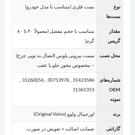
نوع
بست فلزی (متناسب با مدل خودرو)
بست‌ها
مقدار
متناسب با حجم مفصل (معمولاً ۴۰ تا ۸۰
گریس
گرم)
محل نصب
سمت بیرونی پلوس (اتصال به توپی چرخ)
– مخصوص محور جلو یا عقب
شماره‌های
31423586 , 30753978 , 31260056 ,
31361353
OEM
نمونه
برند
اورجینال ولوو (Original Volvo)
گارانتی
ضمانت اصالت + تعویض در صورت