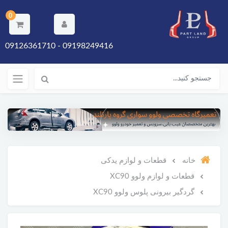
0
09198249416 - 09126361710
خانه
قطعات و لوازم یدکی
قطعات و لوازم ولوو XC90
گردگیر بیرونی پلوس ولوو XC90