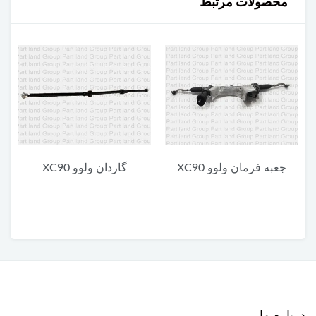
محصولات مرتبط
گاردان ولوو XC90
یونیت پایین چراغ جلو ولوو
XC90
درباره ما