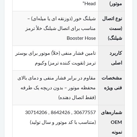
موتور)
Head”
نوع اتصال
شیلنگ خور (ذوزنقه ای یا میله‌ای) –
(سمت
مناسب برای اتصال شیلنگ خلأ ترمز
شیلنگ)
Booster Hose
کاربرد
تامین فشار منفی (خلأ) موتور برای بوستر
اصلی
ترمز (تقویت کننده ترمز) وکیوم
مشخصات
مقاوم در برابر فشار منفی و دمای بالای
فنی ویژه
محفظه موتور – بدون دریچه یک طرفه
(فقط اتصال دهنده)
شماره‌های
30677557 , 8642426 , 30714206
OEM
(متناسب با کد موتور و سال تولید)
نمونه