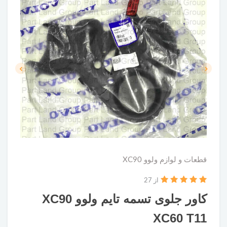
قطعات و لوازم ولوو XC90
از 27
کاور جلوی تسمه تایم ولوو XC90
XC60 T11