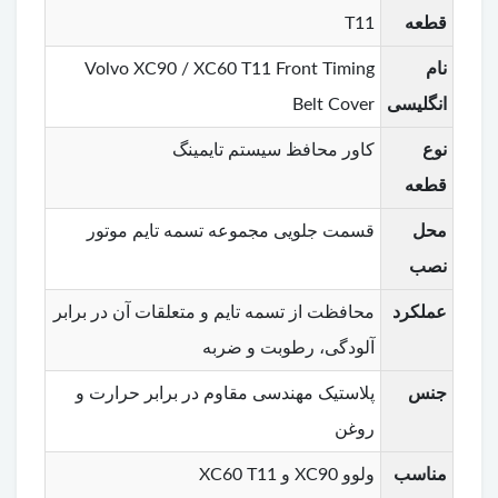
قطعه
T11
نام
Volvo XC90 / XC60 T11 Front Timing
انگلیسی
Belt Cover
نوع
کاور محافظ سیستم تایمینگ
قطعه
محل
قسمت جلویی مجموعه تسمه تایم موتور
نصب
عملکرد
محافظت از تسمه تایم و متعلقات آن در برابر
آلودگی، رطوبت و ضربه
جنس
پلاستیک مهندسی مقاوم در برابر حرارت و
روغن
مناسب
ولوو XC90 و XC60 T11