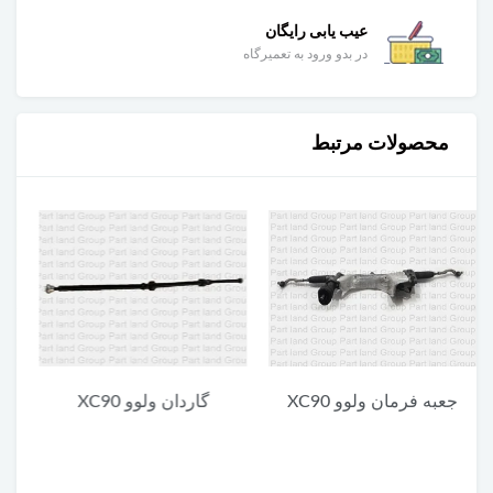
عیب یابی رایگان
در بدو ورود به تعمیرگاه
محصولات مرتبط
گاردان ولوو XC90
یونیت پایین چراغ جلو ولوو
XC90