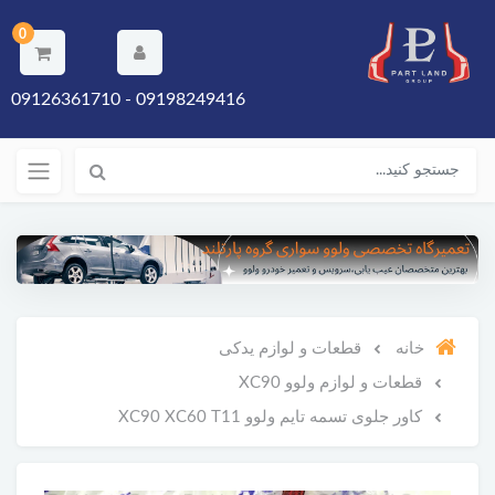
0
09198249416 - 09126361710
خانه
قطعات و لوازم یدکی
قطعات و لوازم ولوو XC90
کاور جلوی تسمه تایم ولوو XC90 XC60 T11