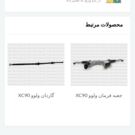
در بدو ورود به تعمیرگاه
محصولات مرتبط
گاردان ولوو XC90
یونیت پایین چراغ جلو ولوو
XC90