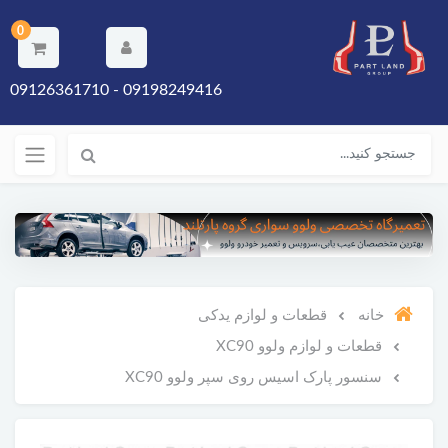
0
09198249416 - 09126361710
خانه
قطعات و لوازم یدکی
قطعات و لوازم ولوو XC90
سنسور پارک اسیس روی سپر ولوو XC90