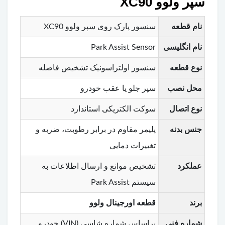
سپر ولوو XC90
نام قطعه
سنسور پارک روی سپر ولوو XC90
نام انگلیسی
Park Assist Sensor
نوع قطعه
سنسور اولتراسونیک تشخیص فاصله
محل نصب
سپر جلو یا عقب خودرو
نوع اتصال
سوکت الکتریکی استاندارد
جنس بدنه
پلیمر مقاوم در برابر رطوبت، ضربه و
تغییرات دمایی
عملکرد
تشخیص موانع و ارسال اطلاعات به
سیستم Park Assist
برند
قطعه اورجینال ولوو
شماره فنی
براساس شماره شاسی (VIN) خودرو