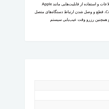
می‌کند. این قطعه معمولاً در کنسول مرکزی خودرو نصب شده و شامل دو درگاه USB برای شارژ دستگاه‌ها، انتقال اطلاعات و استفاده از قابلیت‌هایی مانند Apple
CarPlay است. خرابی پورت USB می‌تواند باعث شناسایی نشدن تلفن همراه یا فلش مموری، اختلال در عملکرد CarPlay، قطع و وصل شدن ارتباط دستگاه‌های متصل
کار افتادن قابلیت‌های چندرسانه‌ای خودرو شود. برای استعلام قیمت، خرید پورت USB دوکاناله اصلی ولوو XC90 و همچنین رزرو وقت عیب‌یابی سیستم