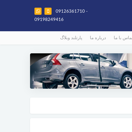
09126361710 -
09198249416
ماس با ما
درباره ما
پارتلند وبلاگ