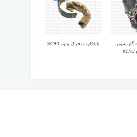
 گاز سوپر
یاتاقان متحرک ولوو XC90
کلید آزاد کننده 
X
XC90