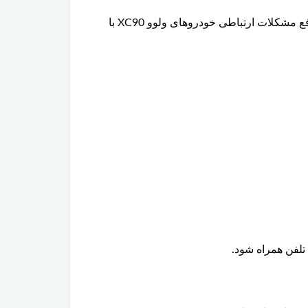
در مجموعه تخصصی پارتلند امکان عیب‌یابی سیستم Sensus، بررسی پورت‌های USB، فعال‌سازی Apple CarPlay و رفع مشکلات ارتباطی خودروهای ولوو XC90 با