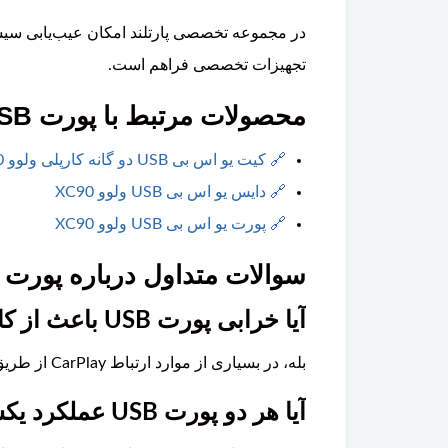
تجهیزات تخصصی فراهم است.
محصولات مرتبط با پورت USB دوکاناله ولوو XC90
🔗
کیت یو اس بی USB دو گانه کارپلی ولوو XC90
🔗
دایس یو اس بی USB ولوو XC90
🔗
پورت یو اس بی USB ولوو XC90
سوالات متداول درباره پورت USB دوکاناله ولوو XC90
آیا خرابی پورت USB باعث از کار افتادن Apple CarPlay می‌شود؟
بله، در بسیاری از موارد ارتباط CarPlay از طریق همین پورت برقرار می‌شود و خرابی آن می‌تواند باعث عدم شناسایی تلفن همراه شود.
آیا هر دو پورت USB عملکرد یکسان دارن د؟