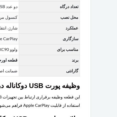
تعداد درگاه
دو عدد USB
محل نصب
کنسول مر
عملکرد
شارژ، انتقال
سازگاری
Apple CarPlay و تجه
مناسب برای
ولوو XC90
برند
قطعه اورجینال ولوو (
گارانتی
ضمانت اصا
وظیفه پورت USB دوکاناله در ولوو XC90 چیست؟
استفاده از قابلیت Apple CarPlay فراهم می‌شود.