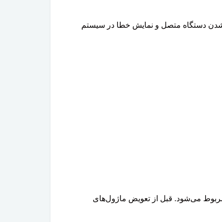
 یا فلش مموری، عدم فعال شدن Apple CarPlay، قطع و وصل شدن ارتباط USB، شارژ نشدن دستگاه متصل و نمایش خطا در سیستم
شدن تجهیزات USB به خرابی پورت یا اتصالات آن مربوط می‌شود. قبل از تعویض ماژول‌های