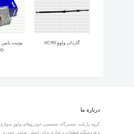
 ولوو XC90
گاردان ولوو XC90
یونیت پایین 
90
درباره ما
گروه پارتلند، تعمیرگاه تخصصی خودروهای ولوو سواری
و فروشگاه قطعات و لوازم یدکی اصلی تمامی خودرو