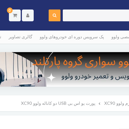
0
صصی ولوو
پک سرویس دوره ای خودروهای ولوو
گالری تصاویر
ت
لوو XC90
پورت یو اس بی USB دو کاناله ولوو XC90