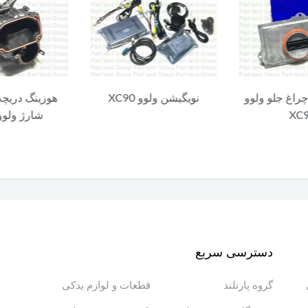
چراغ جلو ولوو
نویگیشن ولوو XC90
هوزینگ دریچه
XC
شارژ ولوو C90
دسترسی سریع
گروه پارتلند
قطعات و لوازم یدکی