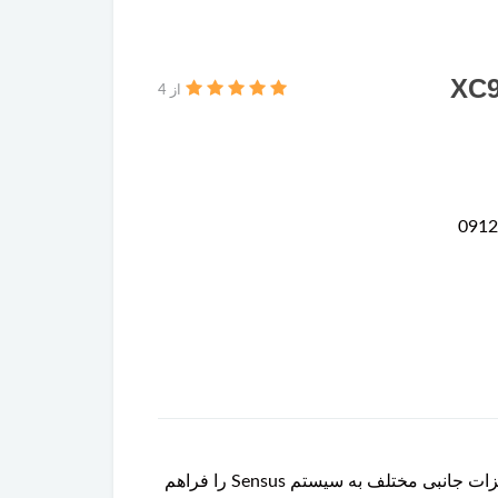
از 4
پورت USB دوکاناله ولوو XC90 یکی از اجزای سیستم مالتی‌مدیا و ارتباطی خودرو است که امکان اتصال همزمان تجهیزات جانبی مختلف به سیستم Sensus را فراهم