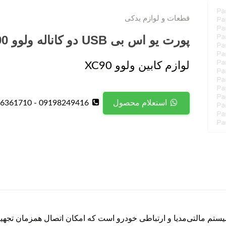
قطعات و لوازم یدکی
پورت یو اس بی USB دو کاناله ولوو XC90
لوازم کابین ولوو XC90
09198249416 - 09126361710
استعلام محصول