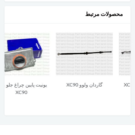
محصولات مرتبط
گاردان ولوو XC90
یونیت پایین چراغ جلو ولوو
XC90