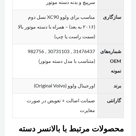
سرپیچ و بدنه دسته موتور
سازگاری
مناسب برای ولوو XC90 نسل دوم
(۲۰۱۶ به بعد) – همراه با دسته موتور بالا
(سمت راست یا چپ)
شماره‌های
31476437 , 30731103 , 982756
OEM
(متناسب با مدل دسته موتور)
نمونه
برند
اورجینال ولوو (Original Volvo)
گارانتی
ضمانت اصالت + تعویض در صورت
مغایرت
محصولات مرتبط با بالانسر دسته