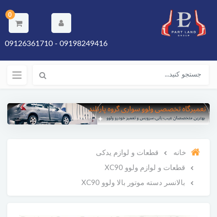
0
09198249416 - 09126361710
خانه
قطعات و لوازم یدکی
قطعات و لوازم ولوو XC90
بالانسر دسته موتور بالا ولوو XC90