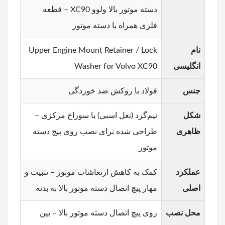
دسته موتور بالا ولوو XC90 – قطعه
فلزی همراه با دسته موتور
نام
Upper Engine Mount Retainer / Lock
انگلیسی
Washer for Volvo XC90
جنس
فولاد با روکش ضد خوردگی
شکل
نیم‌گرد (نعل اسبی) با سوراخ مرکزی –
ظاهری
طراحی شده برای نصب روی پیچ دسته
موتور
عملکرد
کمک به کاهش ارتعاشات موتور – تثبیت و
اصلی
مهار پیچ اتصال دسته موتور بالا به بدنه
محل نصب
روی پیچ اتصال دسته موتور بالا – بین