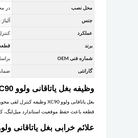
محل نصب
در مح
جنس
آلیاژ
عملکرد
کنترل
برند
قطعه اورجی
شماره فنی OEM
براساس شما
گارانتی
ضمانت
وظیفه بغل یاتاقانی ولوو XC90 چیست؟
بغل یاتاقانی ولوو XC90 وظ
قطعه باعث حفظ موقعیت استاندارد میل‌لنگ، کا
علائم خرابی بغل یاتاقانی ولوو C90