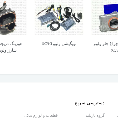
چراغ جلو ولوو
نویگیشن ولوو XC90
هوزینگ دریچه
XC
شارژ ولوو C90
دسترسی سریع
گروه پارتلند
قطعات و لوازم یدکی