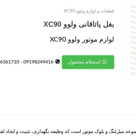
قطعات و لوازم ولوو XC90
بغل یاتاقانی ولوو XC90
لوازم موتور ولوو XC90
09198249416 - 09126361710
استعلام محصول
 از قطعات مهم مجموعه میل‌لنگ و بلوک موتور است که وظیفه نگهداری، تثبیت و ای