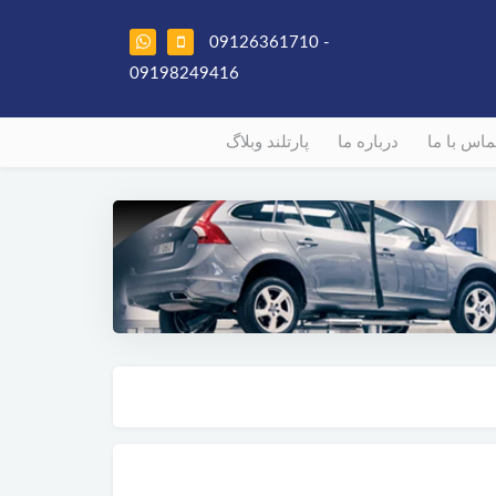
09126361710 -
09198249416
ماس با ما
درباره ما
پارتلند وبلاگ