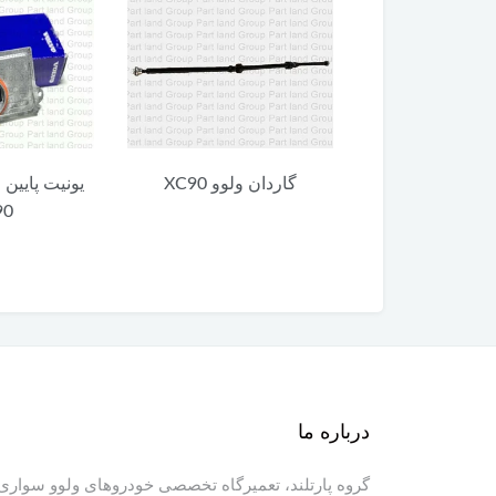
 ولوو XC90
گاردان ولوو XC90
یونیت پایین 
90
درباره ما
گروه پارتلند، تعمیرگاه تخصصی خودروهای ولوو سواری