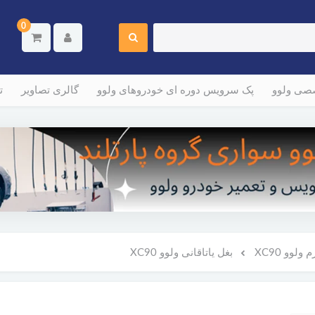
0
صصی ولوو
پک سرویس دوره ای خودروهای ولوو
گالری تصاویر
ت
لوو XC90
بغل یاتاقانی ولوو XC90