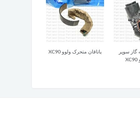
 گاز سوپر
یاتاقان متحرک ولوو XC90
کلید آزاد کننده 
X
XC90