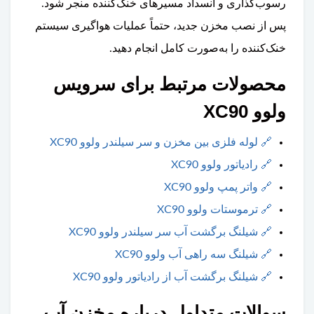
رسوب‌گذاری و انسداد مسیرهای خنک‌کننده منجر شود.
پس از نصب مخزن جدید، حتماً عملیات هواگیری سیستم
خنک‌کننده را به‌صورت کامل انجام دهید.
محصولات مرتبط برای سرویس
ولوو XC90
🔗
لوله فلزی بین مخزن و سر سیلندر ولوو XC90
🔗
رادیاتور ولوو XC90
🔗
واتر پمپ ولوو XC90
🔗
ترموستات ولوو XC90
🔗
شیلنگ برگشت آب سر سیلندر ولوو XC90
🔗
شیلنگ سه راهی آب ولوو XC90
🔗
شیلنگ برگشت آب از رادیاتور ولوو XC90
سوالات متداول درباره مخزن آب