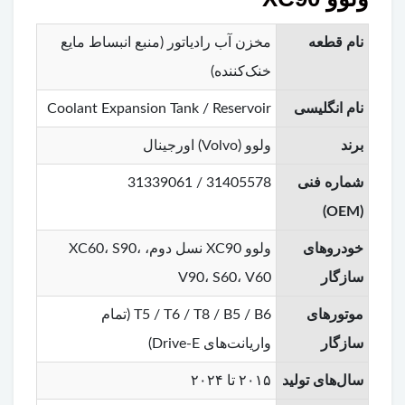
نام قطعه
مخزن آب رادیاتور (منبع انبساط مایع
خنک‌کننده)
نام انگلیسی
Coolant Expansion Tank / Reservoir
برند
ولوو (Volvo) اورجینال
شماره فنی
31405578 / 31339061
(OEM)
خودروهای
ولوو XC90 نسل دوم، XC60، S90،
سازگار
V90، S60، V60
موتورهای
T5 / T6 / T8 / B5 / B6 (تمام
سازگار
واریانت‌های Drive-E)
سال‌های تولید
۲۰۱۵ تا ۲۰۲۴