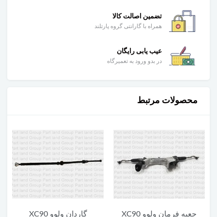
تضمین اصالت کالا
همراه با گارانتی گروه پارتلند
عیب یابی رایگان
در بدو ورود به تعمیرگاه
محصولات مرتبط
گاردان ولوو XC90
یونیت پایین چراغ جلو ولوو