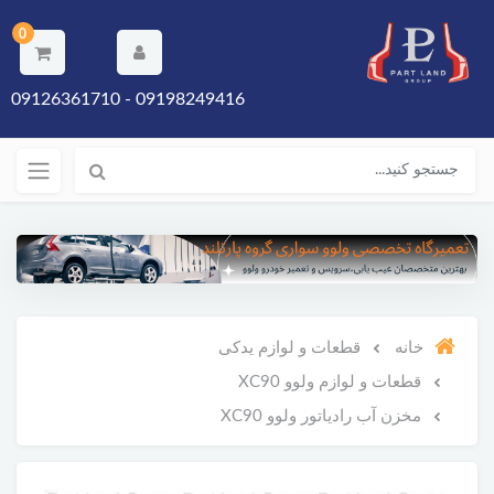
0
09198249416 - 09126361710
خانه
قطعات و لوازم یدکی
قطعات و لوازم ولوو XC90
مخزن آب رادیاتور ولوو XC90