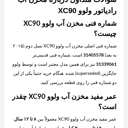
رادیاتور ولوو XC90
شماره فنی مخزن آب ولوو XC90
چیست؟
شماره فنی اصلی مخزن آب ولوو XC90 نسل دوم (۲۰۱۵
به بعد)
31405578
است. شماره فنی قدیمی‌تر
31339061
نیز برای همین مدل معتبر است و توسط ولوو
جایگزین (superseded) شده. هنگام خرید حتماً یکی از این
دو شماره فنی را روی قطعه بررسی کنید.
عمر مفید مخزن آب ولوو XC90 چقدر
است؟
عمر مفید مخزن آب ولوو XC90 معمولاً بین
۸ تا ۱۲ سال