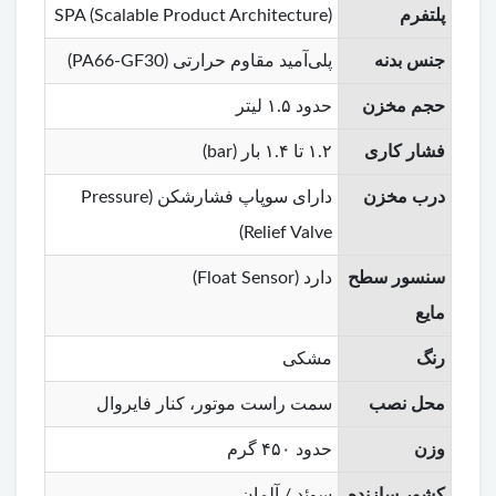
پلتفرم
SPA (Scalable Product Architecture)
جنس بدنه
پلی‌آمید مقاوم حرارتی (PA66-GF30)
حجم مخزن
حدود ۱.۵ لیتر
فشار کاری
۱.۲ تا ۱.۴ بار (bar)
درب مخزن
دارای سوپاپ فشارشکن (Pressure
Relief Valve)
سنسور سطح
دارد (Float Sensor)
مایع
رنگ
مشکی
محل نصب
سمت راست موتور، کنار فایروال
وزن
حدود ۴۵۰ گرم
کشور سازنده
سوئد / آلمان