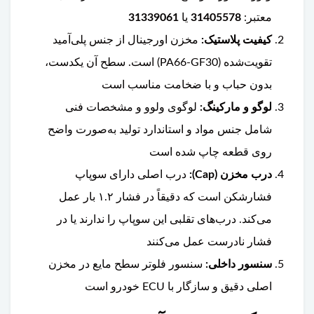
معتبر:
31405578
یا
31339061
کیفیت پلاستیک:
مخزن اورجینال از جنس پلی‌آمید
تقویت‌شده (PA66-GF30) است. سطح آن یکدست،
بدون حباب و با ضخامت مناسب است
لوگو و مارکینگ:
لوگوی ولوو و مشخصات فنی
شامل جنس مواد و استاندارد تولید به‌صورت واضح
روی قطعه چاپ شده است
درب مخزن (Cap):
درب اصلی دارای سوپاپ
فشارشکن است که دقیقاً در فشار ۱.۲ بار عمل
می‌کند. درب‌های تقلبی این سوپاپ را ندارند یا در
فشار نادرست عمل می‌کنند
سنسور داخلی:
سنسور فلوتر سطح مایع در مخزن
اصلی دقیق و سازگار با ECU خودرو است