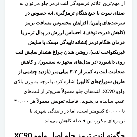
از مهم‌ترین علائم فرسودگی لنت ترمز جلو می‌توان به
صدای سوت یا جیغ هنگام ترمزگیری (به خصوص در
سرعت‌های پایین)
،
افزایش محسوس مسافت ترمز
(کاهش قدرت توقف)
،
احساس لرزش در پدال ترمز یا
فرمان هنگام ترمز (نشانه تابیدگی دیسک یا سایش
غیریکنواخت لنت)
،
روشن شدن چراغ هشدار سایش لنت
روی داشبورد (در مدل‌های مجهز به سنسور)
، و
کاهش
ضخامت لنت به کمتر از ۲-۳ میلی‌متر (بازدید چشمی از
طریق سوراخ‌های کالیپر)
اشاره کرد. با توجه به وزن بالای
ولوو XC90، لنت‌های جلو معمولاً سریع‌تر از لنت‌های
عقب ساییده می‌شوند . فاصله تعویض معمولاً هر ۳۰,۰۰۰
تا ۵۰,۰۰۰ کیلومتر است، اما در رانندگی شهری با
ترمزهای مکرر، این فاصله کاهش می‌یابد .
چگونه لنت ترمز جلو اصل ولوو XC90