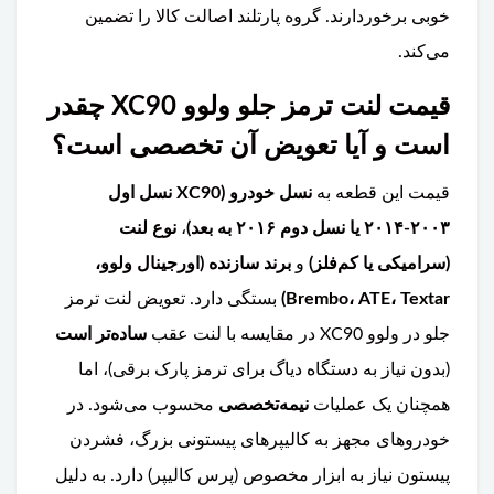
خوبی برخوردارند. گروه پارتلند اصالت کالا را تضمین
می‌کند.
قیمت لنت ترمز جلو ولوو XC90 چقدر
است و آیا تعویض آن تخصصی است؟
قیمت این قطعه به
نسل خودرو (XC90 نسل اول
۲۰۰۳-۲۰۱۴ یا نسل دوم ۲۰۱۶ به بعد)
،
نوع لنت
(سرامیکی یا کم‌فلز)
و
برند سازنده (اورجینال ولوو،
Brembo، ATE، Textar)
بستگی دارد. تعویض لنت ترمز
جلو در ولوو XC90 در مقایسه با لنت عقب
ساده‌تر است
(بدون نیاز به دستگاه دیاگ برای ترمز پارک برقی)، اما
همچنان یک عملیات
نیمه‌تخصصی
محسوب می‌شود. در
خودروهای مجهز به کالیپرهای پیستونی بزرگ، فشردن
پیستون نیاز به ابزار مخصوص (پرس کالیپر) دارد. به دلیل