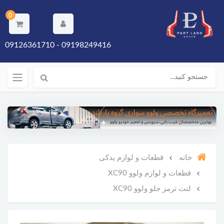
0
09198249416 - 09126361710
خانه
قطعات و لوازم یدکی
قطعات و لوازم ولوو XC90
لنت ترمز جلو ولوو XC90