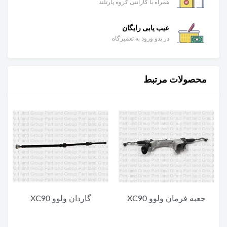
همراه با گارانتی گروه پارتلند
عیب یابی رایگان
در بدو ورود به تعمیرگاه
محصولات مرتبط
گاردان ولوو XC90
یونیت پایین چراغ جلو ولوو
XC90