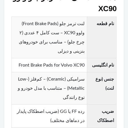
XC90
نام قطعه
لنت ترمز جلو (Front Brake Pads)
ولوو XC90 – ست کامل ۴ عددی (۲
چرخ جلو) – مناسب برای خودروهای
بنزینی و دیزلی
نام انگلیسی
Front Brake Pads for Volvo XC90
جنس (نوع
سرامیکی (Ceramic) – کم‌فلز (Low-
لنت)
Metallic) – متناسب با مدل خودرو و
نوع رانندگی
ضریب
رده FF یا GG (ضریب اصطکاک پایدار
اصطکاک
در دماهای مختلف)