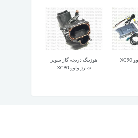
XC9
هوزینگ دریچه گاز سوپر
یاتاقان متحرک ولوو 0
شارژ ولوو XC90