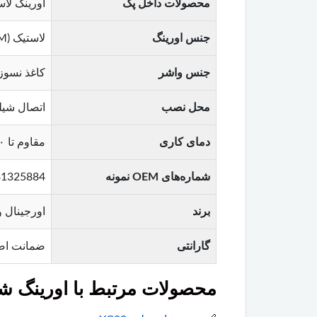
محصولات داخل پک
اورینگ لاس
جنس اورینگ
لاستیک Viton (FKM) – مقاوم در برابر حرارت بالا (تا ۲۰۰ درجه) و روغن موتور
جنس واشر
کاغذ نسوز 
محل نصب
اتصال شیلن
دمای کاری
مقاوم تا ۲۰۰ درجه سانتی‌گراد
شماره‌های OEM نمونه
31325884 , 30713690 , 8642482 (متناسب با کد موتور و سال 
برند
اورجینال ولوو (Volvo
گارانتی
ضمانت اص
محصولات مرتبط با اورینگ شیل