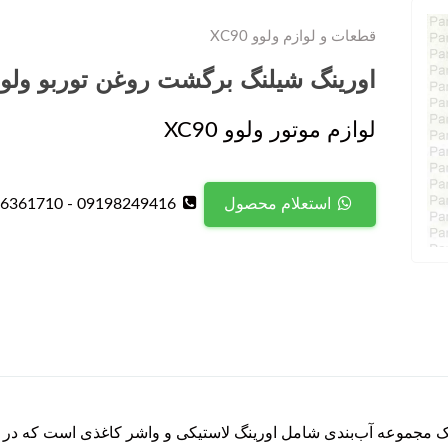
قطعات و لوازم ولوو XC90
اورینگ شیلنگ برگشت روغن توربو ولوو C90
لوازم موتور ولوو XC90
09198249416 - 09126361710
استعلام محصول
رینگ شیلنگ برگشت روغن توربو ولوو XC90 یک مجموعه آب‌بندی شامل اورینگ لاستیکی و واشر کا