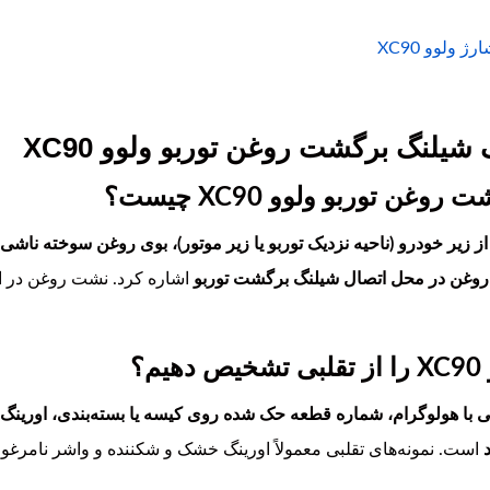
 ولوو XC90
شیلنگ برگشت روغن توربو ولوو XC90
ن توربو ولوو XC90 چیست؟
 زیر خودرو (ناحیه نزدیک توربو یا زیر موتور)، بوی روغن سوخته نا
روغن در محل اتصال شیلنگ برگشت توربو
اشاره کرد. نشت روغن در ای
؟
 با هولوگرام، شماره قطعه حک شده روی کیسه یا بسته‌بندی، اورین
است. نمونه‌های تقلبی معمولاً اورینگ خشک و شکننده و واشر نامرغوب ب