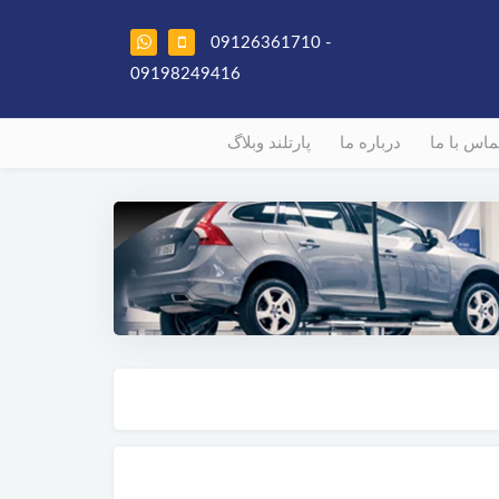
09126361710 -
09198249416
ماس با ما
درباره ما
پارتلند وبلاگ