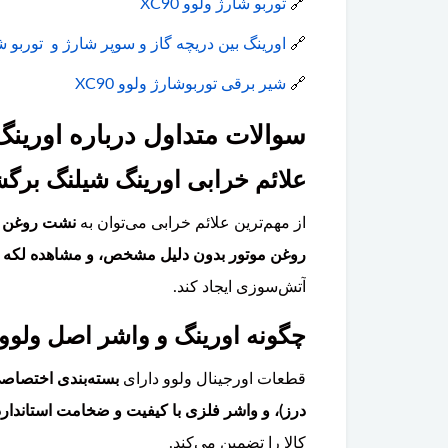
🔗
توربو شارژ ولوو XC90
🔗
اورینگ بین دریچه گاز و سوپر شارژ و توربو شارژ
🔗
شیر برقی توربوشارژ ولوو XC90
سوالات متداول درباره اورینگ 
علائم خرابی اورینگ شیلنگ برگشت روغ
از مهم‌ترین علائم خرابی می‌توان به
نشت روغن از
روغن موتور بدون دلیل مشخص، و مشاهده لکه 
آتش‌سوزی ایجاد کند.
چگونه اورینگ و واشر اصل ولوو XC90 را از تقلبی تشخیص دهیم
قطعات اورجینال ولوو دارای
بسته‌بندی اختصاصی
درز)، و واشر فلزی با کیفیت و ضخامت استاندارد
کالا را تضمین می‌کند.