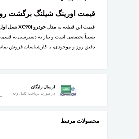
قیمت اورینگ شیلنگ برگشت روغن توربو ولوو XC90 چقدر است 
قیمت این قطعه به
مدل خودرو (XC90 نسل اول یا دوم) و نوع موتور (توربوشارژر بنزینی یا دیزلی)
نسبتاً تخصصی است و نیاز به دسترسی به قسمت پا
دقیق روز و موجودی، با کارشناسان فروش تماس 
ارسال رایگان
در صورت پرداخت کامل وجه
محصولات مرتبط