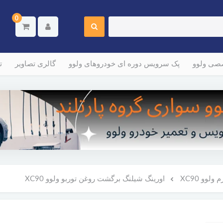
0
صصی ولوو
پک سرویس دوره ای خودروهای ولوو
گالری تصاویر
ت
لوو XC90
اورینگ شیلنگ برگشت روغن توربو ولوو XC90