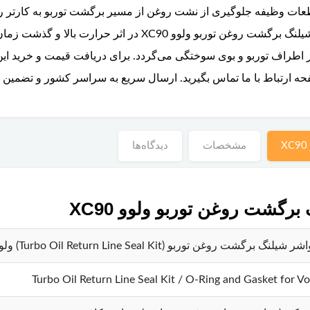
طعات وظیفه جلوگیری از نشت روغن از مسیر برگشت توربو به کارتر ر
موتور و ایجاد آلودگی جلوگیری می‌کنند. اورینگ شیلنگ برگشت روغ
راف توربو و بوی سوختگی می‌گردد. برای دریافت قیمت و خرید این قط
ارتباط با ما تماس بگیرید. ارسال سریع به سراسر کشور و تضمین اص
مشخصات
دیدگاه‌ها
گشت روغن توربو ولوو XC90
 برگشت روغن توربو (Turbo Oil Return Line Seal Kit) ولوو XC90
Turbo Oil Return Line Seal Kit / O-Ring and Gasket for V