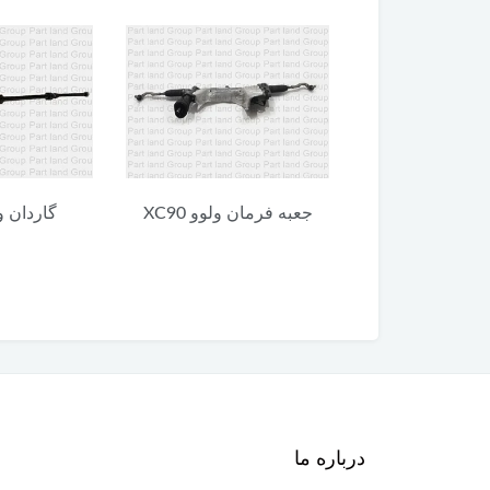
درو ولوو سواری
جعبه فرمان ولوو XC90
گاردان ولوو
درباره ما