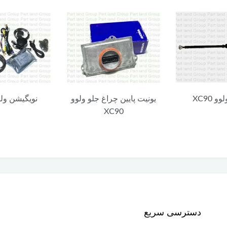
 XC90
یونیت پایین چراغ جلو ولوو
نویگیشن ولوو 0
XC90
دسترسی سریع