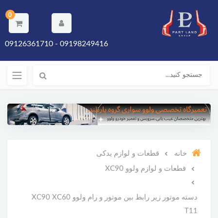
0
09198249416 - 09126361710
خانه
قطعات و لوازم یدکی
قطعات و لوازم ولوو XC90
دسته موتور زیر رابط بین موتور و رام ولوو XC90 XC60
T11