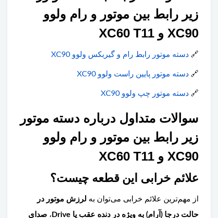
زیر رابط بین موتور و رام ولوو
XC90 و XC60 T11
🔗
دسته موتور رابط رام و گیربکس ولوو XC90
🔗
دسته موتور پایین راست ولوو XC90
🔗
دسته موتور چپ ولوو XC90
سوالات متداول درباره دسته موتور
زیر رابط بین موتور و رام ولوو
XC90 و XC60 T11
علائم خرابی این قطعه چیست؟
از مهم‌ترین علائم خرابی می‌توان به
لرزش موتور در
حالت درجا (آرام) به ویژه در دنده عقب یا Drive
،
صدای