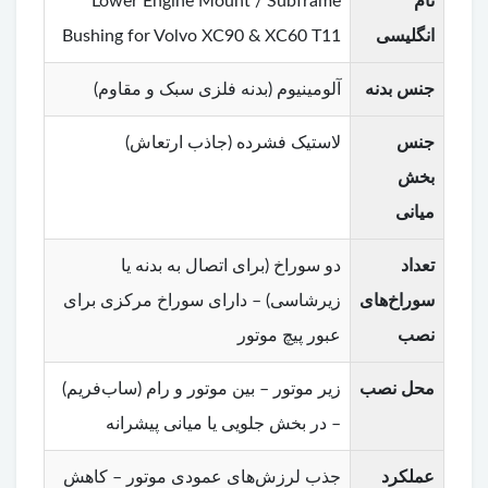
نام
Lower Engine Mount / Subframe
انگلیسی
Bushing for Volvo XC90 & XC60 T11
جنس بدنه
آلومینیوم (بدنه فلزی سبک و مقاوم)
جنس
لاستیک فشرده (جاذب ارتعاش)
بخش
میانی
تعداد
دو سوراخ (برای اتصال به بدنه یا
سوراخ‌های
زیرشاسی) – دارای سوراخ مرکزی برای
نصب
عبور پیچ موتور
محل نصب
زیر موتور – بین موتور و رام (ساب‌فریم)
– در بخش جلویی یا میانی پیشرانه
عملکرد
جذب لرزش‌های عمودی موتور – کاهش