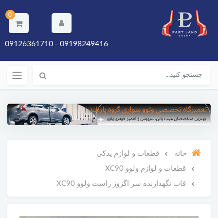
0
09198249416 - 09126361710
خانه
قطعات و لوازم یدکی
قطعات و لوازم ولوو XC90
قاب نگهدارنده سر اگزوز راست ولوو XC90