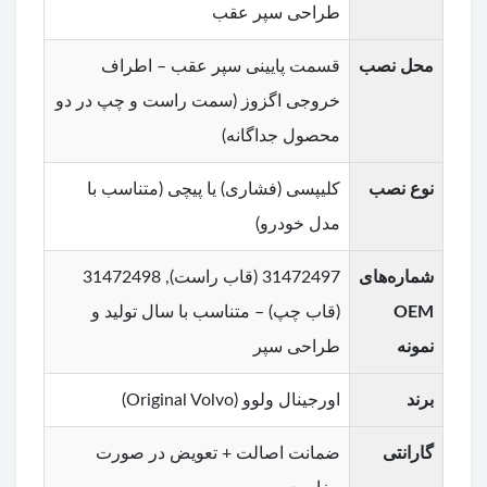
طراحی سپر عقب
محل نصب
قسمت پایینی سپر عقب – اطراف
خروجی اگزوز (سمت راست و چپ در دو
محصول جداگانه)
نوع نصب
کلیپسی (فشاری) یا پیچی (متناسب با
مدل خودرو)
شماره‌های
31472497 (قاب راست), 31472498
OEM
(قاب چپ) – متناسب با سال تولید و
نمونه
طراحی سپر
برند
اورجینال ولوو (Original Volvo)
گارانتی
ضمانت اصالت + تعویض در صورت