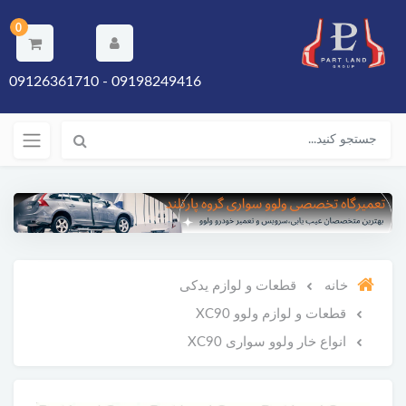
0
09198249416 - 09126361710
خانه
قطعات و لوازم یدکی
قطعات و لوازم ولوو XC90
انواع خار ولوو سواری XC90