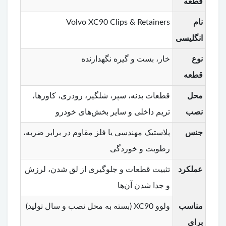
قطعه
نام
Volvo XC90 Clips & Retainers
انگلیسی
نوع
خار، بست و گیره نگهدارنده
قطعه
محل
قطعات بدنه، سپر، شلگیر، رودری، کاورها،
نصب
تریم داخلی و سایر بخش‌های خودرو
جنس
پلاستیک مهندسی یا فلز مقاوم در برابر ضربه،
رطوبت و خوردگی
عملکرد
تثبیت قطعات و جلوگیری از لق شدن، لرزش
و جدا شدن آن‌ها
مناسب
ولوو XC90 (بسته به محل نصب و سال تولید)
برای