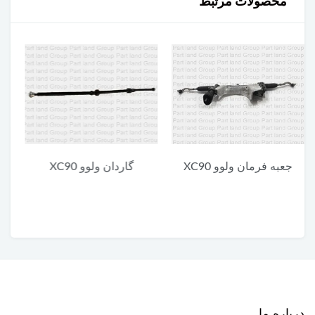
محصولات مرتبط
گاردان ولوو XC90
یونیت پایین چراغ جلو ولوو
XC90
درباره ما