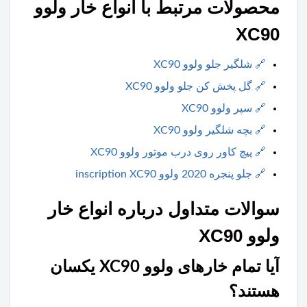
محصولات مرتبط با انواع خار ولوو
XC90
🔗
شلگیر جلو ولوو XC90
🔗
گل پخش کن جلو ولوو XC90
🔗
سپر ولوو XC90
🔗
بچه شلگیر ولوو XC90
🔗
پیچ کاور روی درب موتور ولوو XC90
🔗
جلو پنجره 2020 ولوو inscription XC90
سوالات متداول درباره انواع خار
ولوو XC90
آیا تمام خارهای ولوو XC90 یکسان
هستند؟