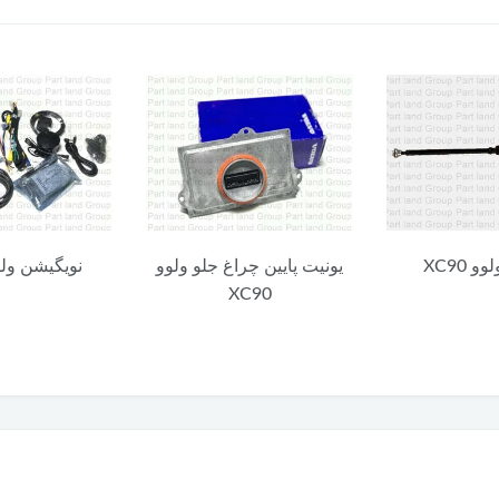
چراغ جلو ولوو
نویگیشن ولوو XC90
هوزینگ دریچه
XC
شارژ ولوو C90