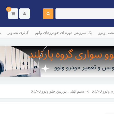
0
صصی ولوو
پک سرویس دوره ای خودروهای ولوو
گالری تصاویر
ت
لوو XC90
سیم کشی دوربین جلو ولوو XC90