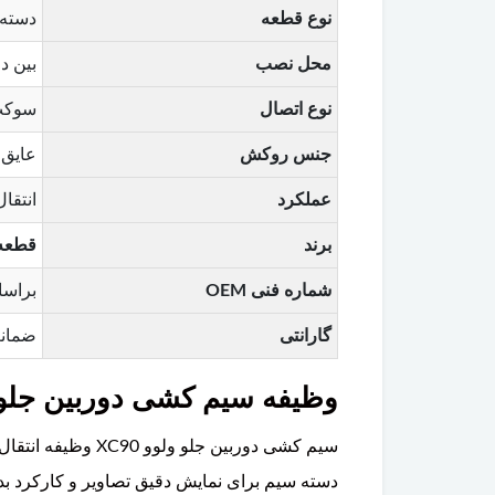
نوع قطعه
دسته 
محل نصب
بین د
نوع اتصال
سوکت‌
جنس روکش
عایق 
عملکرد
انتقال
برند
قطعه اورجی
شماره فنی OEM
براساس شما
گارانتی
ضمانت
وظیفه سیم کشی دوربین جلو در ولوو 
سیم کشی دوربین ج
دسته سیم برای نمایش دقیق تصاویر و کارکرد ب