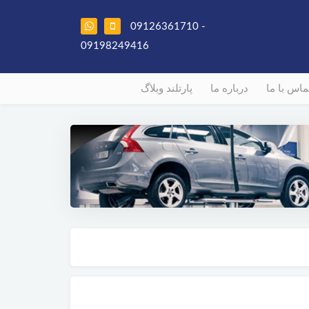
09126361710 -
09198249416
ماس با ما
درباره ما
پارتلند وبلاگ