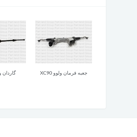
 ولوو XC90
گاردان ولوو XC90
یونیت پایین 
90