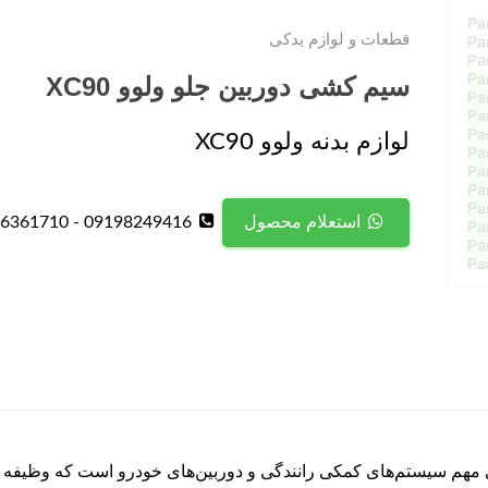
قطعات و لوازم یدکی
سیم کشی دوربین جلو ولوو XC90
لوازم بدنه ولوو XC90
09198249416 - 09126361710
استعلام محصول
لو ولوو XC90 یکی از اجزای مهم سیستم‌های کمکی رانندگی و دوربین‌های خودرو است که