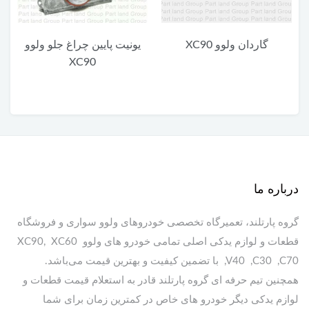
گاردان ولوو XC90
یونیت پایین چراغ جلو ولوو
XC90
درباره ما
گروه پارتلند، تعمیرگاه تخصصی خودروهای ولوو سواری و فروشگاه
قطعات و لوازم یدکی اصلی تمامی خودرو های ولوو XC90, XC60
,V40 ,C30 ,C70 با تضمین کیفیت و بهترین قیمت می‌باشد.
همچنین تیم حرفه ای گروه پارتلند قادر به استعلام قیمت قطعات و
لوازم یدکی دیگر خودرو های خاص در کمترین زمان برای شما