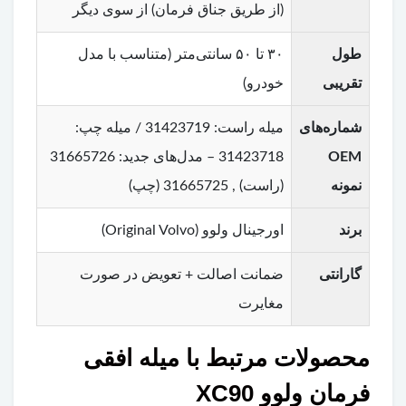
(از طریق جناق فرمان) از سوی دیگر
طول
۳۰ تا ۵۰ سانتی‌متر (متناسب با مدل
تقریبی
خودرو)
شماره‌های
میله راست: 31423719 / میله چپ:
OEM
31423718 – مدل‌های جدید: 31665726
نمونه
(راست) , 31665725 (چپ)
برند
اورجینال ولوو (Original Volvo)
گارانتی
ضمانت اصالت + تعویض در صورت
مغایرت
محصولات مرتبط با میله افقی
فرمان ولوو XC90