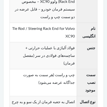
Rack End) ولوو XC90 – مخصوص
سیستم فرمان خودرو – قابل عرضه در
دو سمت چپ و راست
نام
Tie Rod / Steering Rack End for Volvo
انگلیسی
XC90
جنس
فولاد آلیاژی با عملیات حرارتی +
ساچمه‌های فولادی در سر (مفصل
فرمان)
سمت
چپ و راست (هر سمت به صورت
نصب
جداگانه عرضه می‌شود)
موجود
نوع اتصال
اتصال به جعبه فرمان از یک سو و به چرخ