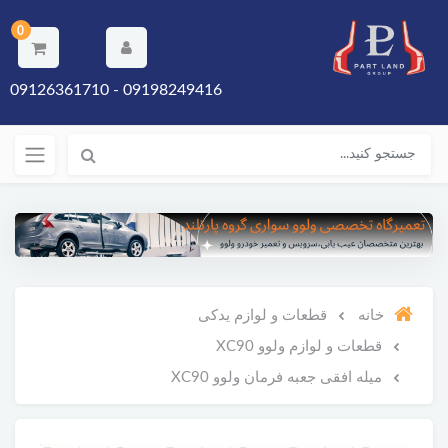
0
09198249416 - 09126361710
خانه
قطعات و لوازم یدکی
قطعات و لوازم ولوو XC90
میله افقی جعبه فرمان ولوو XC90