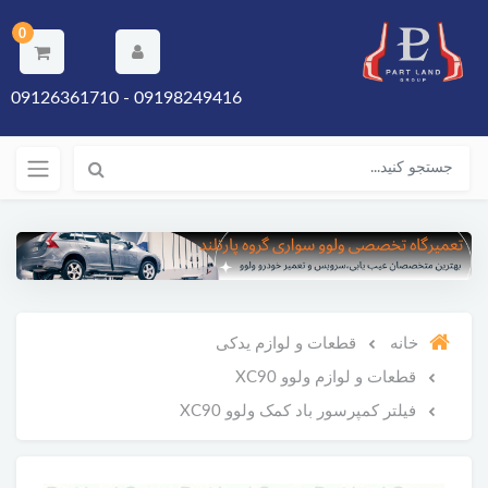
0
09198249416 - 09126361710
خانه
قطعات و لوازم یدکی
قطعات و لوازم ولوو XC90
فیلتر کمپرسور باد کمک ولوو XC90