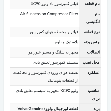
نام قطعه
فیلتر کمپرسور باد ولوو XC90
نام
Air Suspension Compressor Filter
انگلیسی
نوع قطعه
فیلتر و محفظه هوای کمپرسور
جنس بدنه
پلاستیک مقاوم
اتصالات
مجهز به شلنگ و مسیر عبور هوا
محل نصب
سیستم کمپرسور تعلیق بادی
عملکرد
تصفیه هوای ورودی کمپرسور و محافظت
از قطعات پنوماتیک
مناسب
ولوو XC90 مجهز به سیستم تعلیق بادی
برای
برند
قطعه اورجینال ولوو (Volvo Genuine