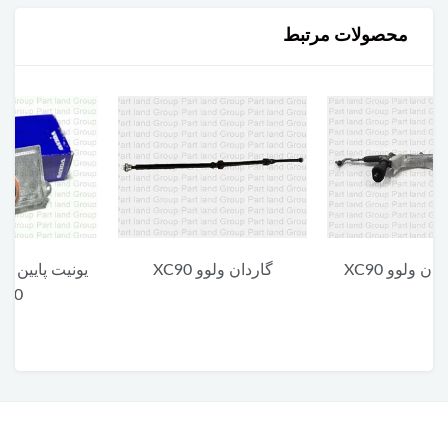
محصولات مرتبط
گاردان ولوو XC90
یونیت پایین چراغ جلو ولوو
XC90