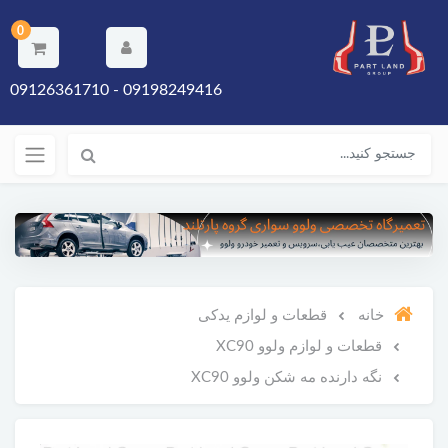
0
09198249416 - 09126361710
خانه
قطعات و لوازم یدکی
قطعات و لوازم ولوو XC90
نگه دارنده مه شکن ولوو XC90