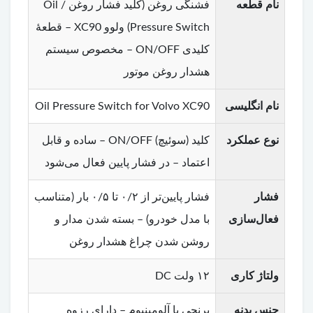
نام قطعه
فشنگی روغن (کلید فشار روغن / Oil
Pressure Switch) ولوو XC90 – قطعۀ
کلیدی ON/OFF – مخصوص سیستم
هشدار روغن موتور
نام انگلیسی
Oil Pressure Switch for Volvo XC90
نوع عملکرد
کلید (سوئیچ) ON/OFF – ساده و قابل
اعتماد – در فشار پایین فعال می‌شود
فشار
فشار پایین‌تر از ۰/۲ تا ۰/۵ بار (متناسب
فعال‌سازی
با مدل خودرو) – بسته شدن مدار و
روشن شدن چراغ هشدار روغن
ولتاژ کاری
۱۲ ولت DC
جنس بدنه
برنجی یا آلومینیوم – دارای رزوه