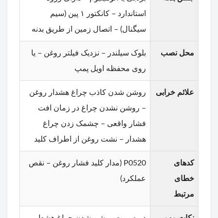
استاندارد – کانکتور ۱ پین (سیم
سیگنال) – اتصال زمین از طریق بدنه
محل نصب
بلوک سیلندر – نزدیک فیلتر روغن – یا
روی محفظه اویل پمپ
علائم خرابی
روشن شدن کاذب چراغ هشدار روغن
– روشن نشدن چراغ در زمان افت
فشار واقعی – چشمک زدن چراغ
هشدار – نشت روغن از اطراف کلید
کدهای
P0520 (مدار کلید فشار روغن – نقص
خطای
عملکرد)
مرتبط
نکات مهم
در صورت روشن شدن چراغ هشدار،