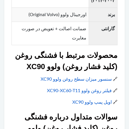
۲۰۰۳-۲۰۱۴)
برند
اورجینال ولوو (Original Volvo)
گارانتی
ضمانت اصالت + تعویض در صورت
مغایرت
محصولات مرتبط با فشنگی روغن
(کلید فشار روغن) ولوو XC90
🔗
سنسور میزان سطح روغن ولوو XC90
🔗
فیلتر روغن ولوو XC90-XC60-T11
🔗
اویل پمپ ولوو XC90
سوالات متداول درباره فشنگی
روغن (کلید فشار روغن) ولوو