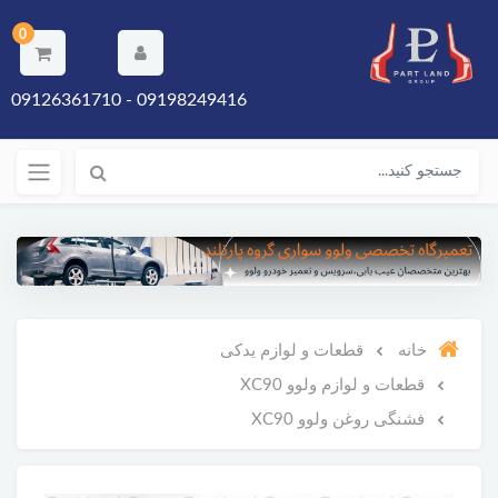
0
09198249416 - 09126361710
خانه
قطعات و لوازم یدکی
قطعات و لوازم ولوو XC90
فشنگی روغن ولوو XC90