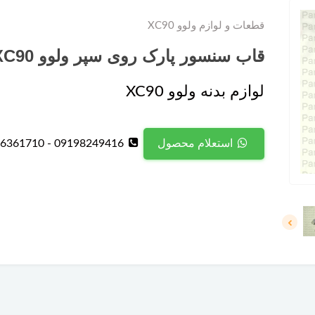
قطعات و لوازم ولوو XC90
قاب‌ سنسور پارک روی سپر ولوو XC90
لوازم بدنه ولوو XC90
09198249416 - 09126361710
استعلام محصول