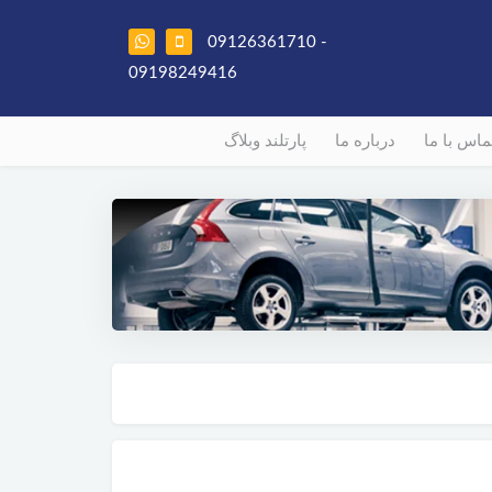
09126361710 -
09198249416
ماس با ما
درباره ما
پارتلند وبلاگ