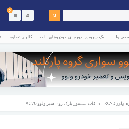
0
صصی ولوو
پک سرویس دوره ای خودروهای ولوو
گالری تصاویر
ت
لوو XC90
قاب‌ سنسور پارک روی سپر ولوو XC90