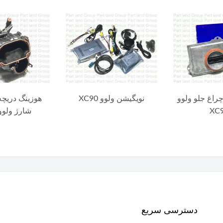
چراغ جلو ولوو
نویگیشن ولوو XC90
هوزینگ دریچه
XC
شارژ ولوو C90
دسترسی سریع