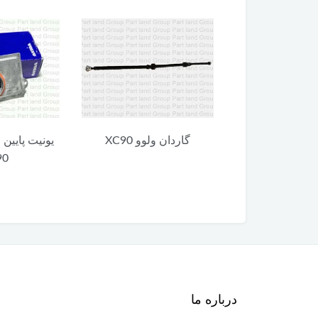
 ولوو XC90
گاردان ولوو XC90
یونیت پایین 
90
درباره ما