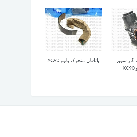
 گاز سوپر
یاتاقان متحرک ولوو XC90
کلید آزاد کننده 
X
XC90