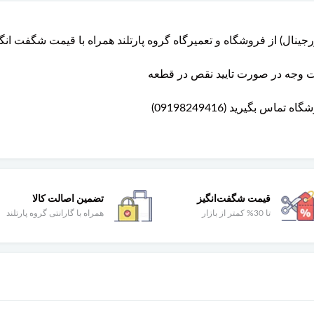
شت وجه در صورت تایید نقص در قطعه
 بگیرید (09198249416)
قیمت شگفت‌انگیز
تضمین اصالت کالا
تا 30% کمتر از بازار
همراه با گارانتی گروه پارتلند