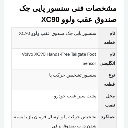
مشخصات فنی سنسور پایی جک
صندوق عقب ولوو XC90
نام
سنسور پایی جک صندوق عقب ولوو XC90
قطعه
نام
Volvo XC90 Hands-Free Tailgate Foot
انگلیسی
Sensor
نوع
سنسور تشخیص حرکت پا
قطعه
محل
پشت سپر عقب خودرو
نصب
عملکرد
تشخیص حرکت پا و ارسال فرمان باز یا بسته
شدن درب صندوق برقی