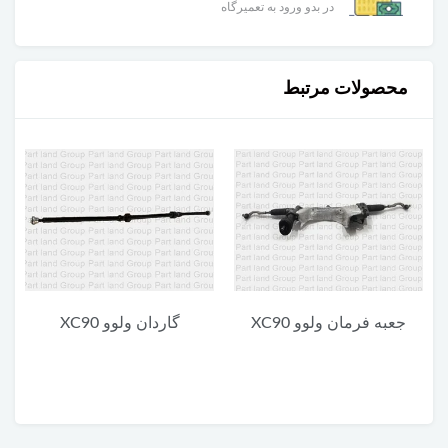
در بدو ورود به تعمیرگاه
محصولات مرتبط
گاردان ولوو XC90
یونیت پایین چراغ جلو ولوو
XC90