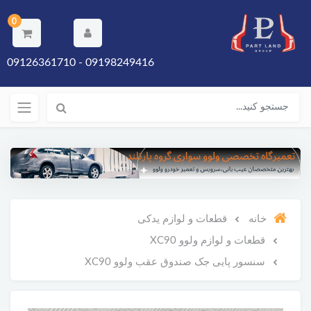
0
09198249416 - 09126361710
خانه
قطعات و لوازم یدکی
قطعات و لوازم ولوو XC90
سنسور پایی جک صندوق عقب ولوو XC90