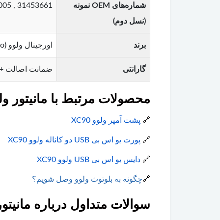
شماره‌های OEM نمونه
31453661 , 31661005 , 32260985 (متناسب با سال تولید و تیپ خودرو)
(نسل دوم)
برند
اورجینال ولوو (Original Volvo)
گارانتی
ضمانت اصالت + 
محصولات مرتبط با مانیتور ولوو 0
🔗
پشت آمپر ولوو XC90
🔗
پورت یو اس بی USB دو کاناله ولوو XC90
🔗
دایس یو اس بی USB ولوو XC90
🔗
چگونه به بلوتوث ولوو وصل شویم؟
سوالات متداول درباره مانیتور ول