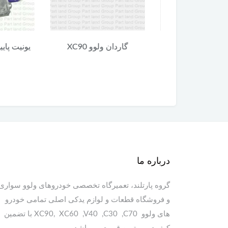
 ولوو XC90
گاردان ولوو XC90
یونیت پایین 
90
درباره ما
گروه پارتلند، تعمیرگاه تخصصی خودروهای ولوو سواری
و فروشگاه قطعات و لوازم یدکی اصلی تمامی خودرو
های ولوو XC90, XC60 ,V40 ,C30 ,C70 با تضمین