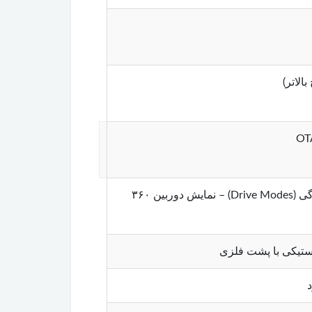
ناوبری Google Maps – پخش موسیقی و رسانه – کنترل تهویه مطبوع – تنظیمات رانندگی (Drive Modes) – نمایش دوربین ۳۶۰