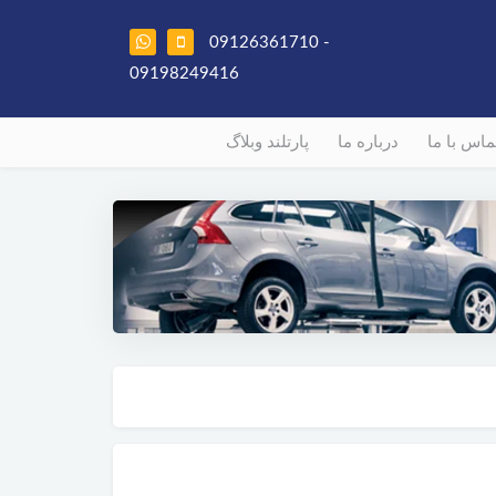
09126361710 -
09198249416
ماس با ما
درباره ما
پارتلند وبلاگ