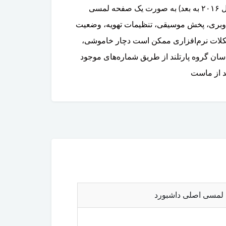
کنترل سیستم‌های اطلاعاتی، سرگرمی و تنظیمات خودرو را بر عهده دارد. این نمایشگر در نسل‌های جدید XC90 (از سال ۲۰۱۶ به بعد) به صورت یک صفحه لمسی
احی شده و تمامی امکانات ناوبری، پخش موسیقی، تنظیمات تهویه، وضعیت
نفوذ رطوبت، خرابی پیکسل‌ها یا مشکلات نرم‌افزاری ممکن است دچار خاموشی،
سان گروه پارتلند از طریق شماره‌های موجود
د از ماست