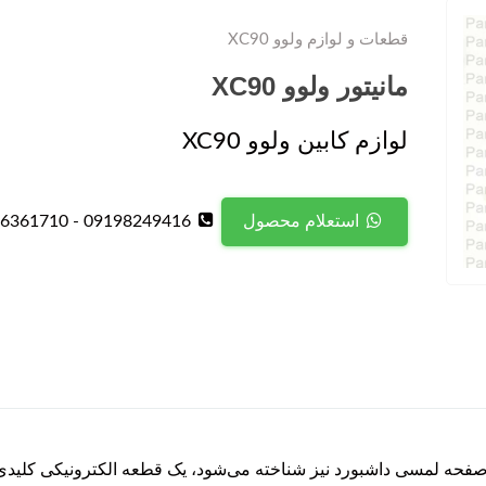
قطعات و لوازم ولوو XC90
مانیتور ولوو XC90
لوازم کابین ولوو XC90
09198249416 - 09126361710
استعلام محصول
ایشگر مرکزی یا صفحه لمسی داشبورد نیز شناخته می‌شود، یک قطعه الکترونیکی