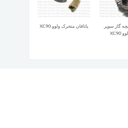
 گاز سوپر
یاتاقان متحرک ولوو XC90
کلید آزاد کننده 
X
XC90