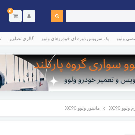
0
صصی ولوو
پک سرویس دوره ای خودروهای ولوو
گالری تصاویر
ت
لوو XC90
مانیتور ولوو XC90