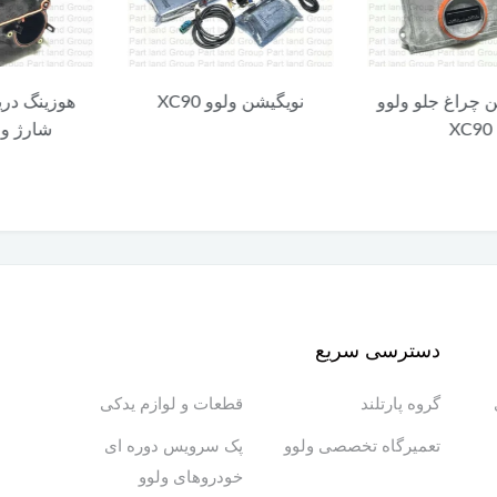
چراغ جلو ولوو
نویگیشن ولوو XC90
هوزینگ دریچه
XC
شارژ ولوو C90
دسترسی سریع
گروه پارتلند
قطعات و لوازم یدکی
تعمیرگاه تخصصی ولوو
پک سرویس دوره ای
خودروهای ولوو