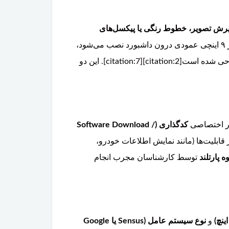
رش تصویر، خطوط رنگی یا پیکسل‌های
اشاره کرد. توجه داشته باشید که در مدل‌های ۲۰۱۶ تا ۲۰۲۴، نمایشگر ۹ اینچی عمودی درون داشبورد نصب می‌شود،
در حالی که در مدل‌های فیس‌لیفت ۲۰۲۵ به بعد، نمایشگر بزرگتر ۱۱.۲ اینچی به صورت خودایستا (Free-standing) طراحی شده است[citation:2][citation:7]. این دو
کدگذاری (Software Download /
ابلیت‌ها (مانند نمایش اطلاعات خودرو،
 پارتلند
توسط کارشناسان مجرب انجام
و
نوع سیستم عامل (Sensus یا Google