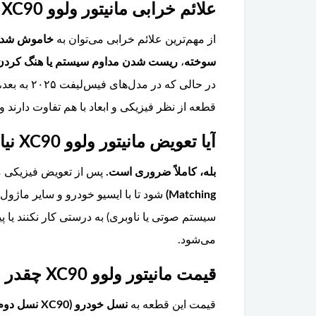
علائم خرابی مانیتور ولوو XC90 چیست و چه فرقی بین نسخه‌ها وجود دارد؟
از مهم‌ترین علائم خرابی می‌توان به
خاموش شدن کامل 
سوخته
،
ریست شدن مداوم سیستم یا هنگ کردن
قطعه از نظر فیزیکی و ابعاد با هم تفاوت دارند و
آیا تعویض مانیتور ولوو XC90 نیاز به کدینگ یا برنامه‌ریزی مجدد دارد؟
بله، کاملاً ضروری است.
پس از تعویض فیزیکی مانیتور، ا
Matching)
شود تا با ایسیو خودرو و سایر ماژول
سیستم صوتی یا ناوبری) به درستی کار نکنند یا پی
می‌شود.
قیمت مانیتور ولوو XC90 چقدر است؟
قیمت این قطعه به
نسل خودرو (XC90 نسل دوم ۲۰۱۶-۲۰۲۴ یا فیس‌لیفت ۲۰۲۵ به بعد)