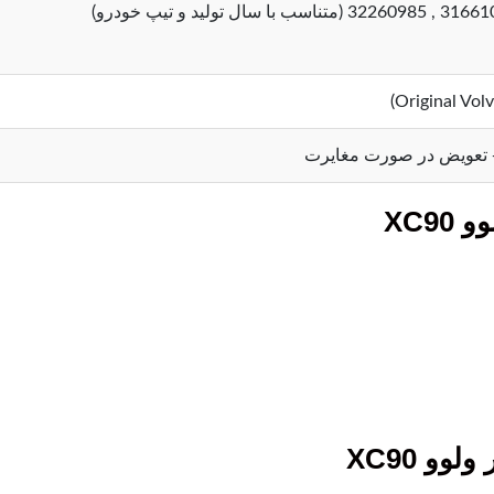
تعویض در صورت مغایرت
XC9
وو XC90