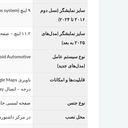
سایز نمایشگر (نسل دوم
۹ اینچ (Sensus system) – صفحه لمسی عمودی با وضوح ۱۲۸۰x۷۲۰ پیکسل
۲۰۱۶ تا ۲۰۲۴)
سایز نمایشگر (مدل‌های
۱۱.۲ اینچ – صفحه لمسی فری‌استند (خودایستا) با تراکم پیکسلی ۲۱ درصد بیشتر (وضوح بالاتر)
۲۰۲۵ به بعد)
نوع سیستم عامل
Google Android Automotive – دارای قابلیت به‌
(مدل‌های جدید)
قابلیت‌ها و امکانات
درجه – اتصال Apple CarPlay (سیمی) – Google Assistant
نوع جنس
صفحه لمسی خازنی با پوشش 
محل نصب
در مرکز داشبورد – در مد