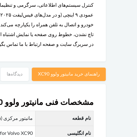
تاچ نشدن، خطوط روی صفحه یا نمایش اشتباه اطل
در سربرگ سایت و صفحه ارتباط با ما تماس بگی
راهنمای خرید مانیتور ولوو XC90
دیدگاه‌ها
مشخصات فنی مانیتور ولوو XC90
نام قطعه
مانیتور مرکزی (Center Display Screen / Infotainment Screen) ولوو XC90 – صفحه لمسی اصلی داشبورد
نام انگلیسی
 for Volvo XC90