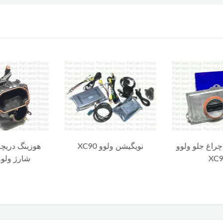
چراغ جلو ولوو
نویگیشن ولوو XC90
هوزینگ دریچه
XC
شارژ ولوو C90