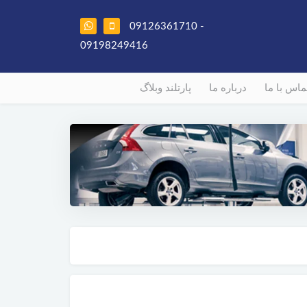
09126361710 -
09198249416
ماس با ما
درباره ما
پارتلند وبلاگ