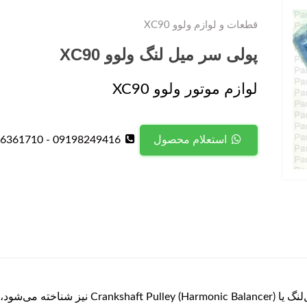
قطعات و لوازم ولوو XC90
پولی سر میل لنگ ولوو XC90
لوازم موتور ولوو XC90
09198249416 - 09126361710
استعلام محصول
پولی سر میل لنگ ولوو XC90 که با نام پولی میل‌ل