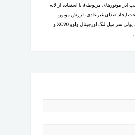
پ (در موتورهای مربوطه)، با استفاده از لایه
اعث ایجاد صدای غیرعادی، لرزش موتور،
انحراف یا پارگی تسمه، عملکرد نامناسب تجهیزات جانبی و حتی آسیب به سایر قطعات شود. برای استعلام قیمت، خرید پولی سر میل لنگ اورجینال ولوو XC90 و