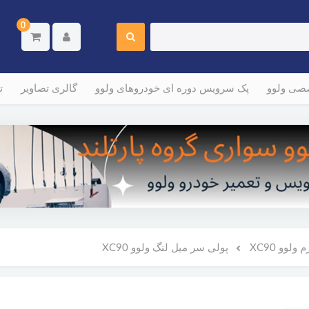
0
صصی ولوو
پک سرویس دوره ای خودروهای ولوو
گالری تصاویر
ت
لوو XC90
پولی سر میل لنگ ولوو XC90