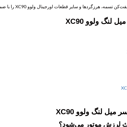
ردها و سایر قطعات اورجینال ولوو XC90 را با ضمانت اصالت کالا عرضه می‌کند.
 لنگ ولوو XC90
میل لنگ ولوو XC90
عث لرزش موتور می‌شود؟