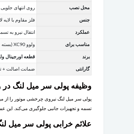
محل نصب
روی انتهای جلویی 
جنس
فلز مقاوم با لایه
عملکرد
انتقال نیرو به تس
مناسب برای
ولوو XC90 (بسته به نوع موتور و سال تولید)
برند
قطعه اورجینال ولوو ( Genuine Parts
گارانتی
ضمانت اصالت + ت
وظیفه پولی سر میل لنگ در ولوو XC90 
پولی سر میل لنگ نیروی چرخشی موتور را از میل
تسمه و تجهیزات جانبی جلوگیری می‌کند. این 
علائم خرابی پولی سر میل لنگ ول