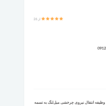
از 26
نگ یا Crankshaft Pulley (Harmonic Balancer) نیز شناخته می‌شود، وظیفه انتقال نیروی چرخشی میل‌لنگ به تسمه