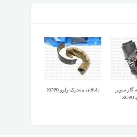
 گاز سوپر
یاتاقان متحرک ولوو XC90
کلید آزاد کننده 
X
XC90