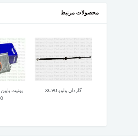
محصولات مرتبط
 ولوو XC90
گاردان ولوو XC90
یونیت پایین 
90