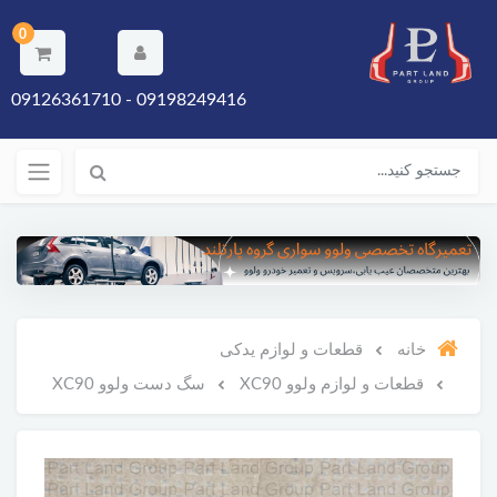
0
09198249416 - 09126361710
خانه
قطعات و لوازم یدکی
قطعات و لوازم ولوو XC90
سگ دست ولوو XC90