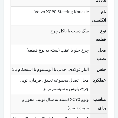
قطعه
نام
Volvo XC90 Steering Knuckle
انگلیسی
نوع
سگ دست یا ناکل چرخ
قطعه
محل
چرخ جلو یا عقب (بسته به نوع قطعه)
نصب
جنس
آلیاژ فولادی، چدنی یا آلومینیوم با استحکام بالا
عملکرد
محل اتصال مجموعه تعلیق، فرمان، توپی
چرخ، پلوس و سیستم ترمز
مناسب
ولوو XC90 (بسته به سال تولید، محور و
برای
سمت نصب)