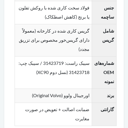
جنس
فولاد سخت کاری شده با روکش تفلون
ساچمه
یا برنج (کاهش اصطکاک)
شامل
گریس کاری شده در کارخانه (معمولاً
گریس
دارای گریس‌خور مخصوص برای تزریق
مجدد)
شماره‌های
سیبک راست: 31423719 / سیبک چپ:
OEM
31423718 (نسل دوم XC90)
نمونه
برند
اورجینال ولوو (Original Volvo)
گارانتی
ضمانت اصالت + تعویض در صورت
مغایرت