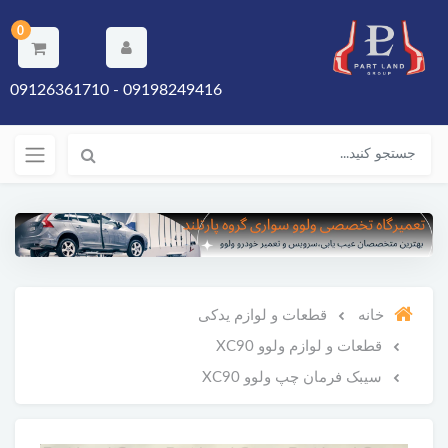
0
09198249416 - 09126361710
خانه
قطعات و لوازم یدکی
قطعات و لوازم ولوو XC90
سیبک فرمان چپ ولوو XC90