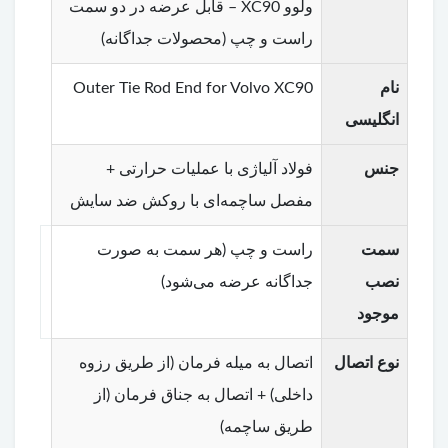
ولوو XC90 – قابل عرضه در دو سمت
راست و چپ (محصولات جداگانه)
نام
Outer Tie Rod End for Volvo XC90
انگلیسی
جنس
فولاد آلیاژی با عملیات حرارتی +
مفصل ساچمه‌ای با روکش ضد سایش
سمت
راست و چپ (هر سمت به صورت
نصب
جداگانه عرضه می‌شود)
موجود
نوع اتصال
اتصال به میله فرمان (از طریق رزوه
داخلی) + اتصال به جناق فرمان (از
طریق ساچمه)