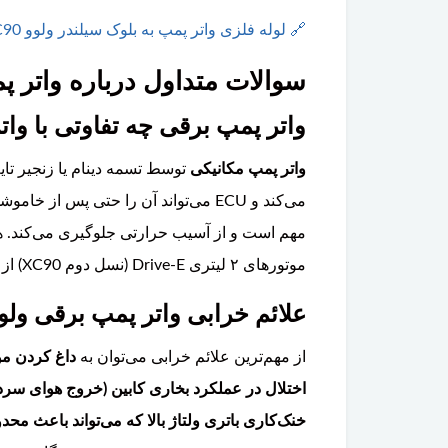
🔗
لوله فلزی واتر پمپ به بلوک سیلندر ولوو XC90
سوالات متداول درباره واتر پمپ 
واتر پمپ برقی چه تفاوتی با وات
واتر پمپ مکانیکی
توسط تسمه دینام یا زنجیر تای
می‌کند و ECU می‌تواند آن را حتی پ
موتورهای ۲ لیتری Drive-E (نسل دوم XC90) از این تکنولوژی استفاده کرده است تا راندمان خنک‌کاری را بهبود بخشد و مصرف سوخت را کاهش دهد.
علائم خرابی واتر پمپ برقی ولوو XC90 چیست و چه زمانی باید تعویض 
از مهم‌ترین علائم خرابی می‌توان به
داغ کردن م
اختلال در عملکرد بخاری کابین (خروج هوای سرد 
خنک‌کاری باتری ولتاژ بالا که می‌تواند باعث م