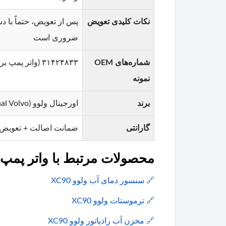
نکات کلیدی تعویض
ضروری است
شماره‌های OEM
۳۱۴۲۴۸۳۳ (واتر پمپ برقی اصلی – XC90 T5, T6, T8) , ۳۱۴۷۴۲۵۳ , ۳۲۲۴۴۴۷۱ , ۳۱۶۶۸۹۸۳ (مخصوص موتورهای Drive-E)
نمونه
برند
اورجینال ولوو (Original Volvo) – تولید شده توسط Bosch یا Pierburg (معادل OEM)
گارانتی
ضمانت اصالت + تعویض
محصولات مرتبط با واتر پمپ برق
🔗
سنسور دمای آب ولوو XC90
🔗
ترموستات ولوو XC90
🔗
مخزن آب رادیاتور ولوو XC90