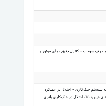
ور – خنک‌کاری پس از خاموشی خودرو (Run-on Cooling) – کاهش مصرف سوخت – کنترل دقیق دمای موتور و
 سیستم خنک‌کاری – اختلال در عملکرد
بخاری کابین (خروج هوای سرد با وجود دمای موتور نرمال) – صدای غیرعادی از پمپ – در مدل‌های هیبرید T8، اختلال در خنک‌کاری باتری