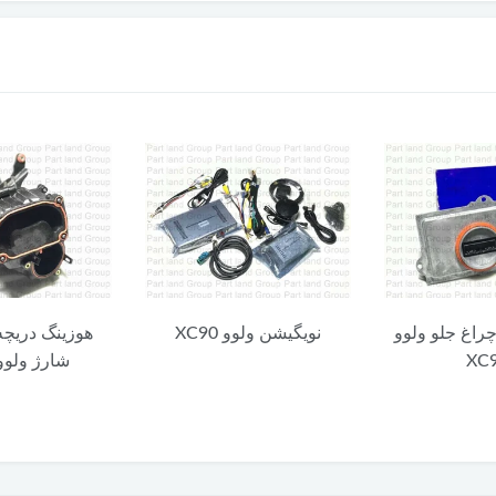
و XC90
هوزینگ دریچه گاز سوپر
یاتاقان متحرک ولو
شارژ ولوو XC90