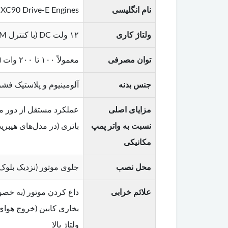
نام انگلیسی
 XC90 Drive-E Engines
ولتاژ کاری
۱۲ ولت DC (با کنترل PWM از ECU)
توان مصرفی
معمولاً ۱۰۰ تا ۲۰۰ وات (متناسب با مدل)
جنس بدنه
آلومینیوم و پلاستیک فشرد
مزایای اصلی
نسبت به واتر پمپ
باتری (در مدل‌های هیبرید
مکانیکی
محل نصب
جلوی موتور (نزدیک بلوک 
علائم خرابی
داغ کردن موتور (به خص
ولتاژ بالا