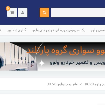
0
صصی ولوو
پک سرویس دوره ای خودروهای ولوو
گالری تصاویر
ت
لوو XC90
واتر پمپ ولوو XC90