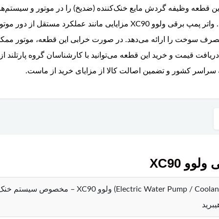
رل موتور (ECU) کار می‌کند. این قطعه وظیفه گردش مایع خنک‌کننده (ضدیخ) را در موتور و 
هیبرید T8)، بخاری کابین و گیربکس بر عهده دارد. واتر پمپ برقی ولوو XC90 مز
ف سوخت را ارائه می‌دهد. در صورت خرابی این قطعه، موتور ممکن
یافت قیمت و خرید این قطعه می‌توانید با کارشناسان گروه پارتلند 
ه سراسر کشور و تضمین اصالت کالا از مزایای خرید از ماست.
و XC90