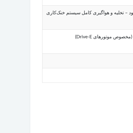
یض، حتماً با دستگاه دیاگ مخصوص ولوو (VIDA) کدگذاری (Software Download) شود – تخلیه و هواگیری کامل سیستم خنک‌کاری