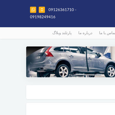
09126361710 -
09198249416
ماس با ما
درباره ما
پارتلند وبلاگ