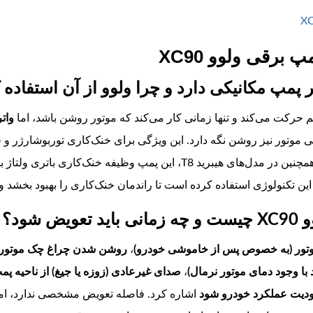
برقی ولوو XC90
ر پمپ مکانیکی دارد و چرا ولوو از آن استفاد
م حرکت می‌کند و تنها زمانی کار می‌کند که موتور روشن باشد، اما
وات
س از خاموشی موتور نیز روشن نگه دارد. این ویژگی برای خنک‌کاری توربو
مهم است و از آسیب حرارتی جلوگیری می‌کند. همچنین در مدل‌های هیبرید T8، این پم
شود؟
وتور (به خصوص پس از خاموشی خودرو)
،
روشن شدن چراغ چک موتور ب
با وجود دمای موتور نرمال)
،
صدای غیرعادی (زوزه یا جیغ) از ناحیه پم
حدودیت عملکرد خودرو شود
اشاره کرد. فاصله تعویض مشخصی ندارد، اما 