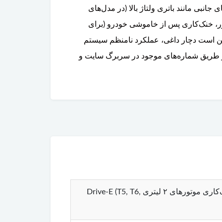
سیستم‌های جانبی مانند باتری ولتاژ بالا (در مدل‌های
ایایی مانند عملکرد مستقل از دور موتور، خنک‌کاری پس از خاموشی خودرو (برای
 است دچار داغی، عملکرد نامنظم سیستم
از طریق شماره‌های موجود در سربرگ سایت و
واتر پمپ برقی (Electric Water Pump / Coolant Pump) ولوو XC90 – مخصوص سیستم خنک‌کاری موتورهای ۲ لیتری Drive-E (T5, T6,