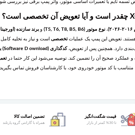
 تسمه تایم یا تعمیرات اساسی موتور، واتر پمپ برقی نیز بررسی شود
،
نوع موتور (T5, T6, T8, B5, B6)
و
برند سازنده (اورجینال ولوو یا g
تند. تعویض این پمپ یک عملیات
تخصصی
است و نیاز به تخلیه کامل
ندی دارد. همچنین پس از تعویض،
تعمی
متناسب با کد موتور خودروی خود، با کارشناسان فروش تماس بگیرید
قیمت شگفت‌انگیز
تضمین اصالت کالا
تا 30% کمتر از بازار
همراه با گارانتی گروه پارتلند