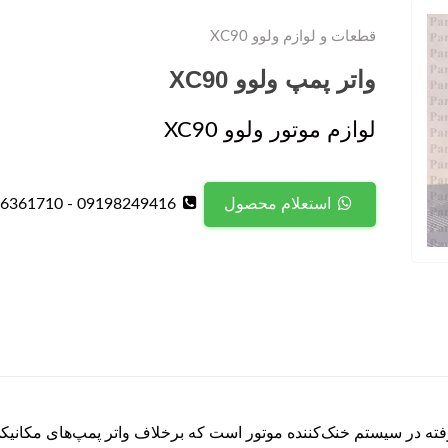
قطعات و لوازم ولوو XC90
واتر پمپ ولوو XC90
لوازم موتور ولوو XC90
09198249416 - 09126361710
استعلام محصول
X یکی از قطعات پیشرفته در سیستم خنک‌کننده موتور است که برخلاف واتر پمپ‌های