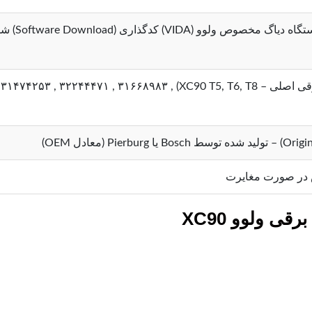
پس از تعو
 در صورت مغایرت
ی ولوو XC90