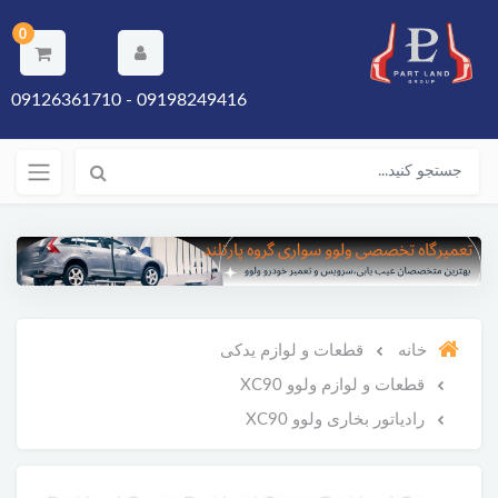
0
09198249416 - 09126361710
خانه
قطعات و لوازم یدکی
قطعات و لوازم ولوو XC90
رادیاتور بخاری ولوو XC90