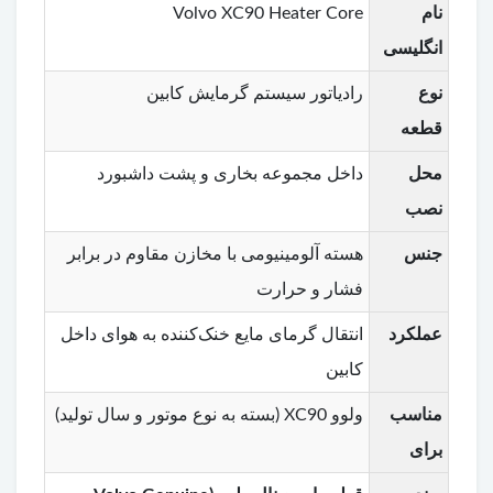
نام
Volvo XC90 Heater Core
انگلیسی
نوع
رادیاتور سیستم گرمایش کابین
قطعه
محل
داخل مجموعه بخاری و پشت داشبورد
نصب
جنس
هسته آلومینیومی با مخازن مقاوم در برابر
فشار و حرارت
عملکرد
انتقال گرمای مایع خنک‌کننده به هوای داخل
کابین
مناسب
ولوو XC90 (بسته به نوع موتور و سال تولید)
برای