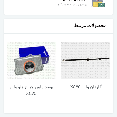
در بدو ورود به تعمیرگاه
محصولات مرتبط
گاردان ولوو XC90
یونیت پایین چراغ جلو ولوو
XC90