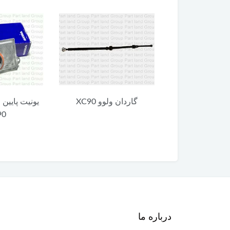
 ولوو XC90
گاردان ولوو XC90
یونیت پایین 
90
درباره ما