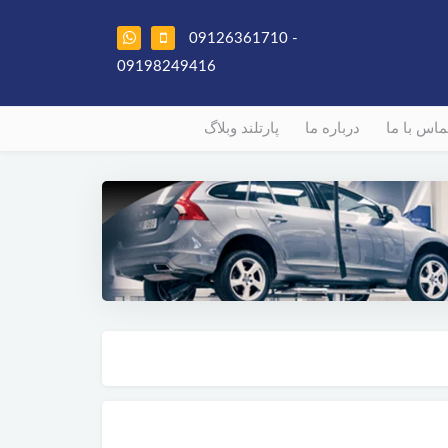
09126361710 -
09198249416
ماس با ما
درباره ما
پارتلند وبلاگ