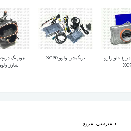
چراغ جلو ولوو
نویگیشن ولوو XC90
هوزینگ دریچه
XC
شارژ ولوو C90
دسترسی سریع