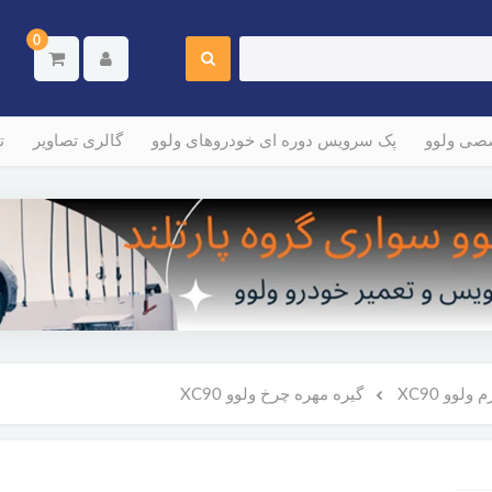
0
صصی ولوو
پک سرویس دوره ای خودروهای ولوو
گالری تصاویر
ت
لوو XC90
گیره مهره چرخ ولوو XC90