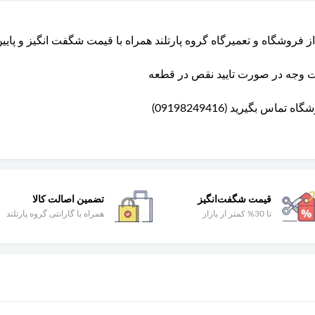
شت وجه در صورت تایید نقص در قطعه
 بگیرید (09198249416)
قیمت شگفت‌انگیز
تضمین اصالت کالا
تا 30% کمتر از بازار
همراه با گارانتی گروه پارتلند