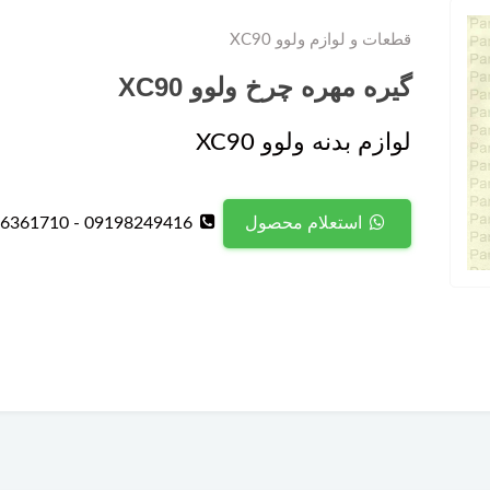
قطعات و لوازم ولوو XC90
گیره مهره چرخ ولوو XC90
لوازم بدنه ولوو XC90
09198249416 - 09126361710
استعلام محصول