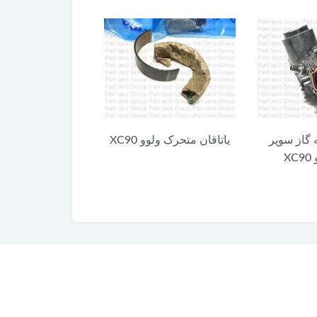
 گاز سوپر
یاتاقان متحرک ولوو XC90
کلید آزاد کننده 
X
XC90