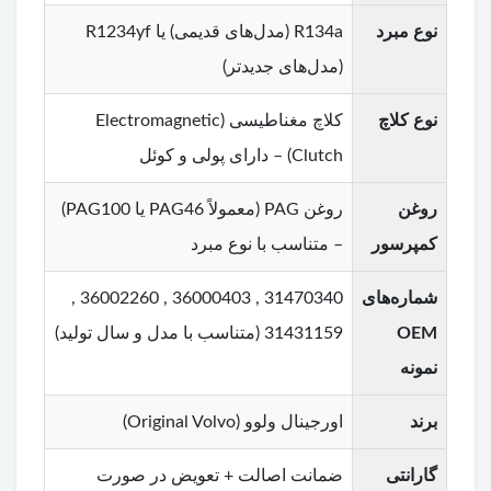
نوع مبرد
R134a (مدل‌های قدیمی) یا R1234yf
(مدل‌های جدیدتر)
نوع کلاچ
کلاچ مغناطیسی (Electromagnetic
Clutch) – دارای پولی و کوئل
روغن
روغن PAG (معمولاً PAG46 یا PAG100)
کمپرسور
– متناسب با نوع مبرد
شماره‌های
31470340 , 36000403 , 36002260 ,
OEM
31431159 (متناسب با مدل و سال تولید)
نمونه
برند
اورجینال ولوو (Original Volvo)
گارانتی
ضمانت اصالت + تعویض در صورت