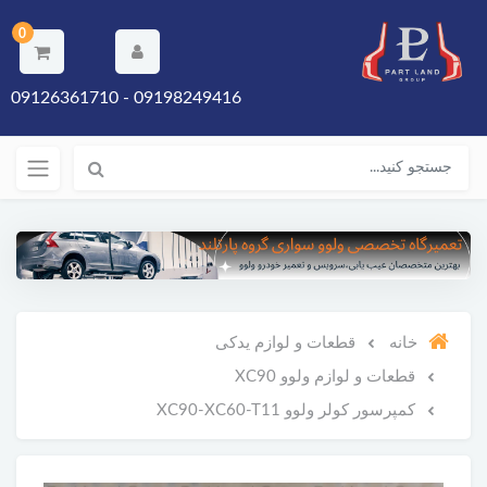
0
09198249416 - 09126361710
خانه
قطعات و لوازم یدکی
قطعات و لوازم ولوو XC90
کمپرسور کولر ولوو XC90-XC60-T11