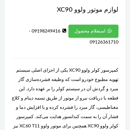
لوازم موتور ولوو XC90
09198249416 -
استعلام محصول
09126361710
کمپرسور کولر ولوو XC90 یکی از اجزای اصلی سیستم
تهویه مطبوع خودرو است که وظیفه فشرده‌سازی گاز
مبرد و گردش آن در سیستم کولر را بر عهده دارد. این
قطعه با دریافت نیرو از موتور از طریق تسمه دینام و کلاچ
مغناطیسی، گاز مبرد را فشرده کرده و با افزایش دما و
فشار آن را به سمت کندانسور هدایت می‌کند. کمپرسور
کولر ولوو XC90 همچنین برای موتور ولوو XC60 T11 نیز