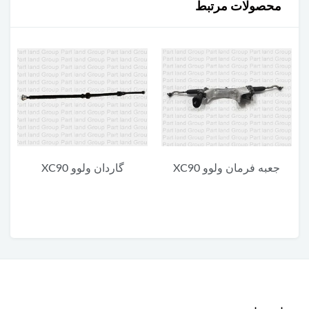
محصولات مرتبط
گاردان ولوو XC90
یونیت پایین چراغ جلو ولوو
XC90