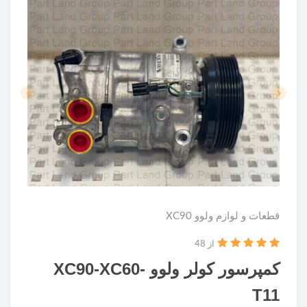
قطعات و لوازم ولوو XC90
از 48
کمپرسور کولر ولوو XC90-XC60-
T11