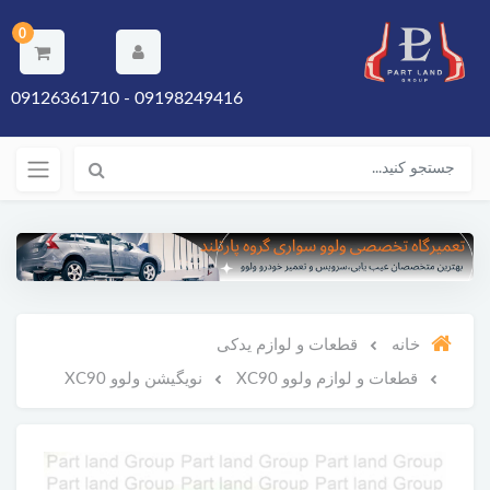
0
09198249416 - 09126361710
خانه
قطعات و لوازم یدکی
قطعات و لوازم ولوو XC90
نویگیشن ولوو XC90