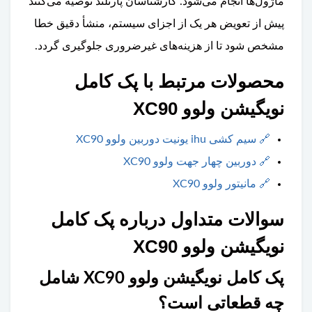
ماژول‌ها انجام می‌شود. کارشناسان پارتلند توصیه می‌کنند
پیش از تعویض هر یک از اجزای سیستم، منشأ دقیق خطا
مشخص شود تا از هزینه‌های غیرضروری جلوگیری گردد.
محصولات مرتبط با پک کامل
نویگیشن ولوو XC90
🔗
سیم کشی ihu یونیت دوربین ولوو XC90
🔗
دوربین چهار جهت ولوو XC90
🔗
مانیتور ولوو XC90
سوالات متداول درباره پک کامل
نویگیشن ولوو XC90
پک کامل نویگیشن ولوو XC90 شامل
چه قطعاتی است؟