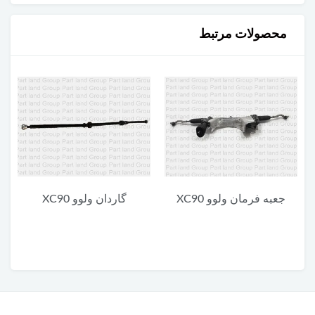
محصولات مرتبط
 فرمان ولوو XC90
گاردان ولوو XC90
یونیت پای