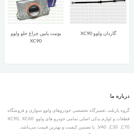
گاردان ولوو XC90
یونیت پایین چراغ جلو ولوو
XC90
درباره ما
گروه پارتلند، تعمیرگاه تخصصی خودروهای ولوو سواری و فروشگاه
قطعات و لوازم یدکی اصلی تمامی خودرو های ولوو XC90, XC60
,V40 ,C30 ,C70 با تضمین کیفیت و بهترین قیمت می‌باشد.