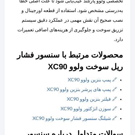
تخصصی ولوو پارتلند عیب‌یابی شود تا علت اصلی خطا
به‌درستی مشخص شود. استفاده از قطعه اورجینال و
نصب صحیح آن نقش مهمی در عملکرد دقیق سیستم
تزریق سوخت و جلوگیری از هزینه‌های اضافی تعمیرات
دارد.
محصولات مرتبط با سنسور فشار
ریل سوخت ولوو XC90
🔗
پمپ بنزین ولوو XC90
🔗
پمپ های پرشر بنزین ولوو XC90
🔗
فیلتر بنزین ولوو XC90
🔗
سوزن انژکتور ولوو XC90
🔗
شیلنگ سنسور فشار سوخت ولوو XC90
سوالات متداول درباره سنسور