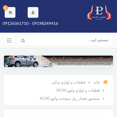
0
09198249416 - 09126361710
خانه
قطعات و لوازم یدکی
قطعات و لوازم ولوو XC90
سنسور فشار ریل سوخت ولوو XC90