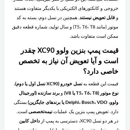
خروجی و کانکتورهای الکتریکی با یکدیگر متفاوت هستند
و
قابل تعویض نیستند
. همچنین در نسل دوم، بسته به کد
موتور (مانند T5، T6، T8) و سال تولید، شماره قطعه دقیق
ممکن است متفاوت باشد.
قیمت پمپ بنزین ولوو XC90 چقدر
است و آیا تعویض آن نیاز به تخصص
خاصی دارد؟
قیمت این قطعه به
نسل خودرو (XC90 نسل اول یا دوم)
،
نوع موتور (T5، T6، T8 یا V8)
و
برند سازنده (اورجینال
ولوو، Delphi، Bosch، VDO یا برندهای جایگزین)
بستگی
دارد. تعویض پمپ بنزین یک عملیات
نیمه‌تخصصی
است.
در هر دو نسل XC90، دسترسی به پمپ از
داخل کابین