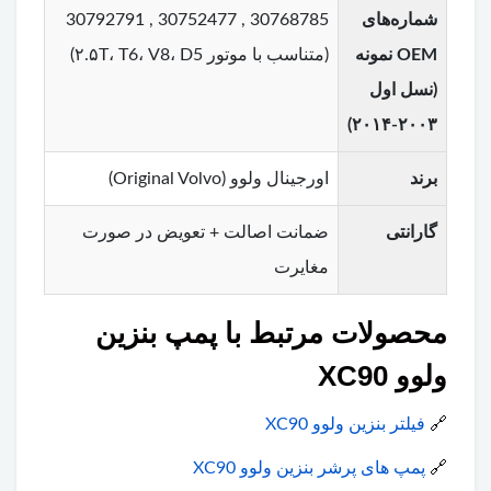
شماره‌های
30768785 , 30752477 , 30792791
OEM نمونه
(متناسب با موتور ۲.۵T، T6، V8، D5)
(نسل اول
۲۰۰۳-۲۰۱۴)
برند
اورجینال ولوو (Original Volvo)
گارانتی
ضمانت اصالت + تعویض در صورت
مغایرت
محصولات مرتبط با پمپ بنزین
ولوو XC90
🔗
فیلتر بنزین ولوو XC90
🔗
پمپ های پرشر بنزین ولوو XC90