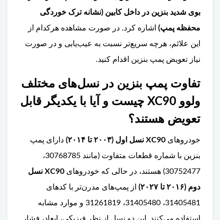
بوی شدید بنزین در داخل کابین (نشانه ترک خوردگی
محفظه پمپ)
اشاره کرد. در صورت مشاهده هرکدام از
این علائم، هرچه سریع‌تر نسبت به عیب‌یابی و در صورت
نیاز تعویض پمپ بنزین اقدام کنید.
تفاوت پمپ بنزین در نسل‌های مختلف
ولوو XC90 چیست و آیا با یکدیگر قابل
تعویض هستند؟
خودروهای
XC90 نسل اول (۲۰۰۳ تا ۲۰۱۴)
دارای پمپ
بنزین با شماره قطعات متفاوت (مانند 30768785،
30752477) هستند، در حالی که خودروهای
XC90 نسل
دوم (۲۰۱۶ تا ۲۰۲۷)
از پمپ‌های مدرن‌تر با کدهای
31405481، 31405480، 31261819 و موارد مشابه
استفاده می‌کنند. این دو نسل از نظر فیزیکی، ابعاد، فشار