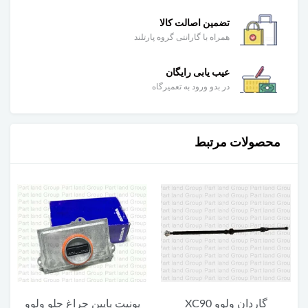
تضمین اصالت کالا
همراه با گارانتی گروه پارتلند
عیب یابی رایگان
در بدو ورود به تعمیرگاه
محصولات مرتبط
گاردان ولوو XC90
یونیت پایین چراغ جلو ولوو