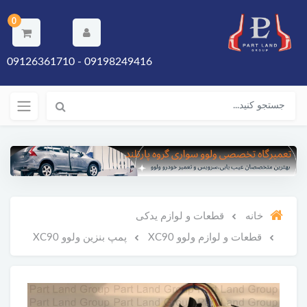
0
09198249416 - 09126361710
خانه
قطعات و لوازم یدکی
قطعات و لوازم ولوو XC90
پمپ بنزین ولوو XC90