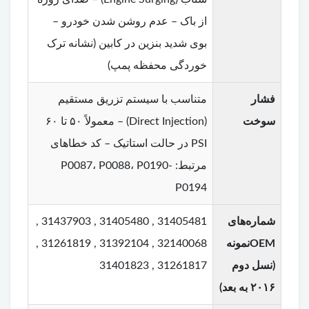
از باک – عدم روشن شدن خودرو –
بوی شدید بنزین در کابین (نشانه ترک
خوردگی محفظه پمپ)
فشار
متناسب با سیستم تزریق مستقیم
سوخت
(Direct Injection) – معمولاً ۵۰ تا ۶۰
PSI در حالت استاتیک – کد خطاهای
مرتبط: P0087، P0088، P0190-
P0194
شماره‌های
31405481 , 31405480 , 31437903 ,
OEMنمونه
32140068 , 31392104 , 31261819 ,
(نسل دوم
31261817 , 31401823
۲۰۱۶ به بعد)