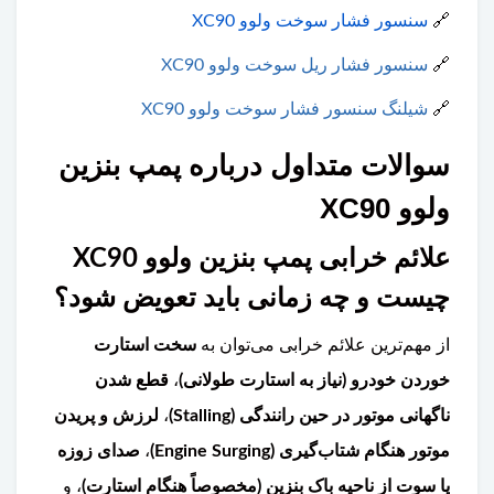
🔗
سنسور فشار سوخت ولوو XC90
🔗
سنسور فشار ریل سوخت ولوو XC90
🔗
شیلنگ سنسور فشار سوخت ولوو XC90
سوالات متداول درباره پمپ بنزین
ولوو XC90
علائم خرابی پمپ بنزین ولوو XC90
چیست و چه زمانی باید تعویض شود؟
از مهم‌ترین علائم خرابی می‌توان به
سخت استارت
خوردن خودرو (نیاز به استارت طولانی)
،
قطع شدن
ناگهانی موتور در حین رانندگی (Stalling)
،
لرزش و پریدن
موتور هنگام شتاب‌گیری (Engine Surging)
،
صدای زوزه
یا سوت از ناحیه باک بنزین (مخصوصاً هنگام استارت)
، و