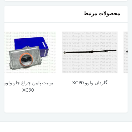
محصولات مرتبط
گاردان ولوو XC90
یونیت پایین چراغ جلو ولوو
XC90