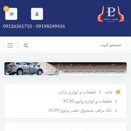
0
09198249416 - 09126361710
خانه
قطعات و لوازم یدکی
قطعات و لوازم ولوو XC90
جک‌ برقی صندوق عقب ولوو XC90