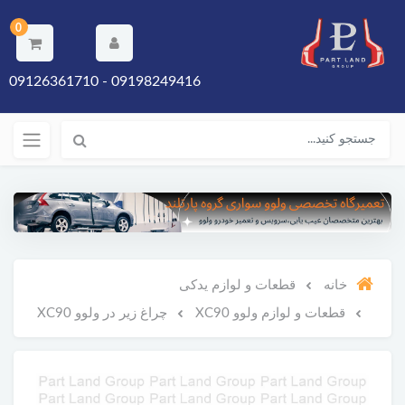
0
09198249416 - 09126361710
خانه
قطعات و لوازم یدکی
قطعات و لوازم ولوو XC90
چراغ زیر در ولوو XC90