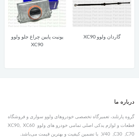
گاردان ولوو XC90
یونیت پایین چراغ جلو ولوو
XC90
درباره ما
گروه پارتلند، تعمیرگاه تخصصی خودروهای ولوو سواری و فروشگاه
قطعات و لوازم یدکی اصلی تمامی خودرو های ولوو XC90, XC60
,V40 ,C30 ,C70 با تضمین کیفیت و بهترین قیمت می‌باشد.