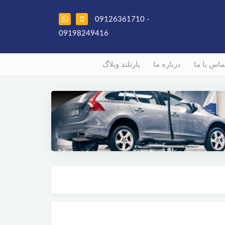
09126361710 -
09198249416
ماس با ما
درباره ما
پارتلند وبلاگ