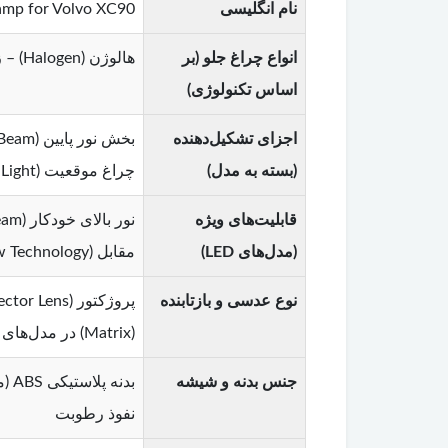
نام انگلیسی
amp for Volvo XC90
انواع چراغ جلو (بر
هالوژن (Halogen) – زنون (Xenon / HID) – فول‌ال‌ای‌دی (Full LED) با قابلیت نوربالا خودکار و چراغ‌های تطبیقی (ABL)
اساس تکنولوژی)
اجزای تشکیل‌دهنده
(بسته به مدل)
چراغ موقعیت (Parking Light / City Light)
قابلیت‌های ویژه
(مدل‌های LED)
مقابل (Shadow Technology) – مه شکن جلو یکپارچه (در برخی مدل‌ها)
نوع عدسی و بازتابنده
(Matrix) در مدل‌های جدیدتر
جنس بدنه و شیشه
نفوذ رطوبت