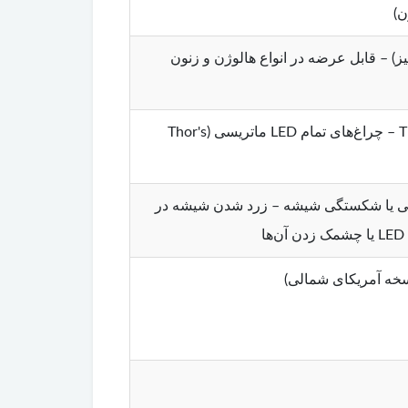
 لبه تیز) – قابل عرضه در انواع هالوژن و زنون
مناسب برای ولوو XC90 نسل دوم – طراحی باریک و اسپرت با چراغ‌های روز LED به شکل T – چراغ‌های تمام LED ماتریسی (Thor's
گی یا شکستگی شیشه – زرد شدن شیشه در