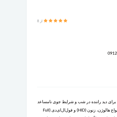
از 8
 لازم برای دید راننده در شب و شرایط جوی نامساعد
(باران، مه و برف) را بر عهده دارد. چراغ‌های جلو در مدل‌های مختلف ولوو XC90 بسته به سال تولید و تیپ خودرو، در انواع هالوژن، زنون (HID) و فول‌ال‌ای‌دی (Full