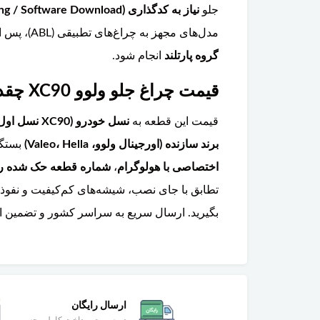
جلو
نیاز به کدگذاری (Coding / Software Download) با دستگاه دیاگ مخصوص ولوو (VIDA)
مدل‌های مجهز به چراغ‌های تطبیقی (ABL)، پس از تعویض باید کالیبراسیون سنسورهای ارتفاع خودرو انجام شود. توصیه می‌شود این کار در
گروه پارتلند
انجام شود.
قیمت چراغ جلو ولوو XC90 چقدر است و چگونه قطعه اصل را از تقلبی تشخیص دهیم؟
قیمت این قطعه به
نسل خودرو (XC90 نسل اول ۲۰۰۳-۲۰۱۴ یا نسل دوم ۲۰۱۶-۲۰۲۶)
برند سازنده (اورجینال ولوو، Valeo، Hella)
بستگی دارد. چراغ‌های ED
اختصاصی با هولوگرام
،
شماره قطعه حک شده روی
تطابق با جای نصب، شیشه‌های کم‌کیفیت و نفوذ
بگیرید. ارسال سریع به سراسر کشور و تضمین اص
ارسال رایگان