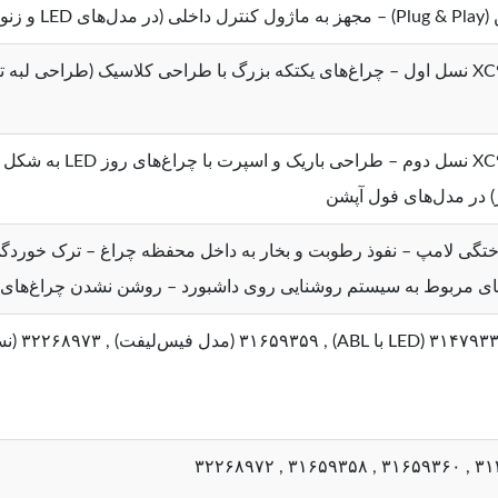
و زنون)
مناسب برای ولوو XC90 نسل اول – چراغ‌های یکتکه بزرگ با طراحی کلاسیک (طراحی
تگی لامپ – نفوذ رطوبت و بخار به داخل محفظه چراغ – ترک خورد