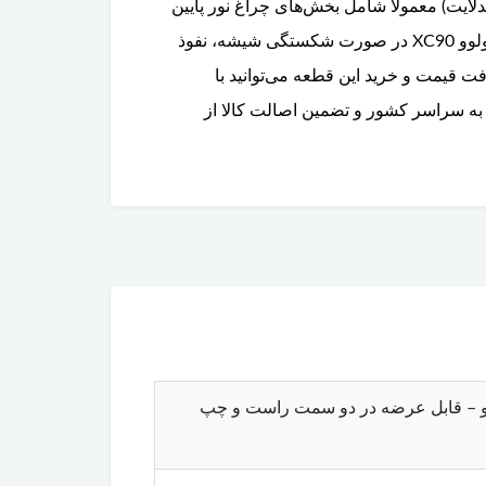
شوند. مجموعه چراغ جلو (هدلایت) معمولاً شامل بخش‌های چراغ نور پایین
(Low Beam)، نور بالا (High Beam)، چراغ راهنما (Turn Signal)، چراغ روز (DRL) و لامپ‌های جانبی می‌باشد. چراغ جلو ولوو XC90 در صورت شکستگی شیشه، نفوذ
ت قیمت و خرید این قطعه می‌توانید با
به سراسر کشور و تضمین اصالت کالا از
XC – مخصوص سیستم روشنایی جلو – قابل عرضه در دو سمت راست و چپ