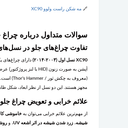
🔗
مه شکن راست ولوو XC90
سوالات متداول درباره چراغ جلو 
تفاوت چراغ‌های جلو در نسل‌های مختلف
XC90 نسل اول (۲۰۰۳-۲۰۱۴)
دارای چراغ‌های یک
آپشن به صورت زنون (HID با لنز پروژکتور) عرضه می‌شدند.
مجهز هستند. این دو نسل از نظر ابعاد، شکل ظاهر
علائم خرابی و تعویض چراغ جلو ولوو XC90 چه مواردی است و آیا تعویض آن نیاز به 
از مهم‌ترین علائم خرابی می‌توان به
خاموشی کام
شیشه
،
زرد شدن شیشه در اثر اشعه UV
، و
روشن