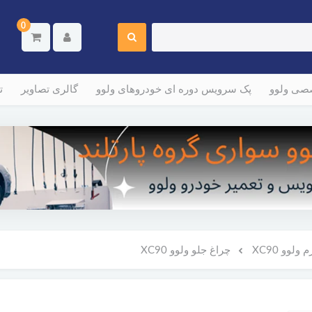
0
صصی ولوو
پک سرویس دوره ای خودروهای ولوو
گالری تصاویر
ت
لوو XC90
چراغ جلو ولوو XC90