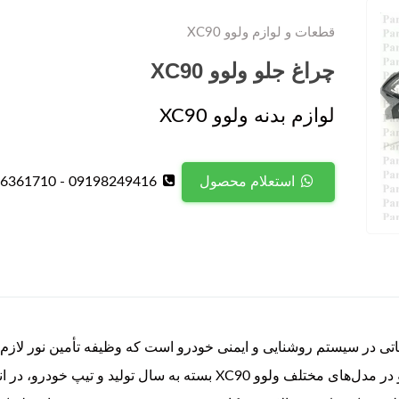
قطعات و لوازم ولوو XC90
چراغ جلو ولوو XC90
لوازم بدنه ولوو XC90
09198249416 - 09126361710
استعلام محصول
طعات اصلی و حیاتی در سیستم روشنایی و ایمنی خودرو است که وظیفه تأمین نور