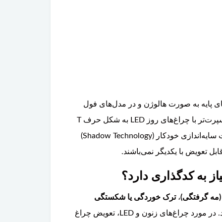
ای پایه به صورت هالوژن و در مدل‌های فول
دارای طراحی مدرن‌تر و اسپرت‌تر با چراغ‌های روز LED به شکل حرف T
(معروف به چکش ثور / Thor's Hammer) است. مدل‌های فول آپشن به چراغ‌های تمام LED ماتریسی (Matrix) با قابلیت سایه‌اندازی خودکار (Shadow Technology)
بل تعویض با یکدیگر نمی‌باشند.
(مه گرفتگی)
،
ترک خوردگی یا شکستگی
اشاره کرد. در مورد چراغ‌های زنون و LED، تعویض چراغ