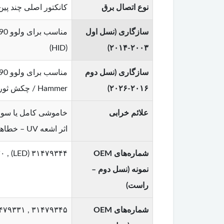
نوع اتصال برق
کانکتور اصلی چند پین (Plug & Play) – مجهز به ماژول کنترل داخلی (در مدل‌های LED 
سازگاری (نسل اول
(HID)
۲۰۰۳-۲۰۱۴)
سازگاری (نسل دوم
۲۰۱۶-۲۰۲۶)
Hammer / چکش ثور) در مدل‌های فول آپشن
علائم خرابی
خاموشی کامل یا سوخ
اثر اشعه UV – خطاهای مربوط به سیستم روشنایی روی داشبورد – روشن نشدن چراغ‌های LED یا چشمک زدن آن‌ها
شماره‌های OEM
۳۱۴۷۹۳۴۴ (LED) , ۳۱۴۷۹۳۳۰ (LED با ABL) , ۳۱۶۵۹۳۵۹ (مدل فیس‌لیفت) , ۳۲۲۶۸۹۷۳ (نسخه آمریکای شمالی)
نمونه (نسل دوم –
راست)
شماره‌های OEM
۳۱۴۷۹۳۴۵ , ۳۱۴۷۹۳۳۱ , ۳۱۶۵۹۳۶۰ , ۳۱۶۵۹۳۵۸ , ۳۲۲۶۸۹۷۲