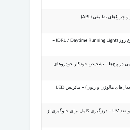
بخش نور پایین (Low Beam) – بخش نور بالا (High Beam) – چراغ راهنما (Turn Signal) – چراغ روز (DRL / Daytime Running Light) –
Auto) – چراغ‌های تطبیقی جلو (ABL – Adaptive) برای روشنایی در پیچ‌ها – تشخیص خودکار خودروهای
پروژکتور (Projector Lens) برای نور پایین / بازتابنده پارابولیکی (Reflector) برای نور بالا (در مدل‌های هالوژن و زنون) – ماتریس LED
بدنه پلاستیکی ABS (مقاوم در برابر ضربه) – شیشه یا پلی‌کربنات شفاف با پوشش ضد خش و ضد UV – درزگیری کامل برای جلوگیری از