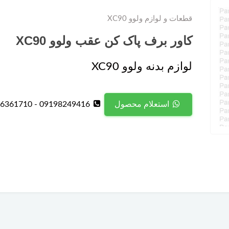
قطعات و لوازم ولوو XC90
کاور برف پاک کن عقب ولوو XC90
لوازم بدنه ولوو XC90
09198249416 - 09126361710
استعلام محصول