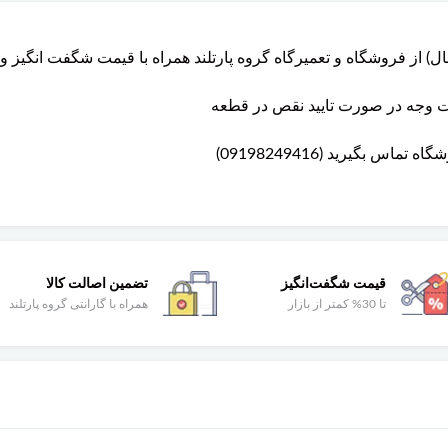
شت وجه در صورت تایید نقص در قطعه
 بگیرید (09198249416)
قیمت شگفت‌انگیز
تضمین اصالت کالا
تا 30% کمتر از بازار
همراه با گارانتی گروه پارتلند