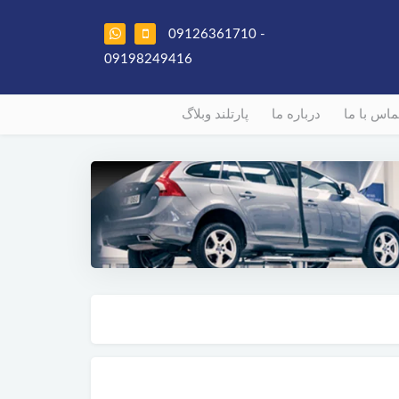
09126361710 -
09198249416
ماس با ما
درباره ما
پارتلند وبلاگ