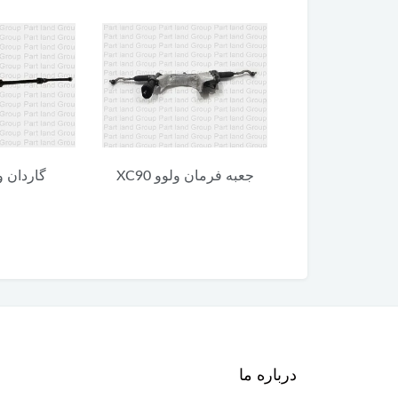
 ولوو XC90
گاردان ولوو XC90
یونیت پایین 
90
درباره ما