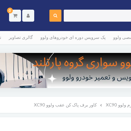
0
صصی ولوو
پک سرویس دوره ای خودروهای ولوو
گالری تصاویر
ت
لوو XC90
کاور برف پاک کن عقب ولوو XC90