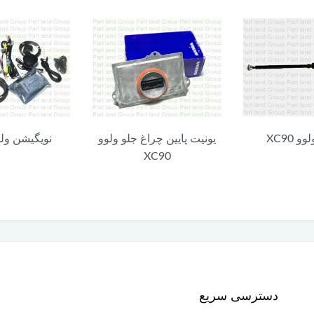
چراغ جلو ولوو
نویگیشن ولوو XC90
هوزینگ دریچه
XC
شارژ ولوو C90
دسترسی سریع