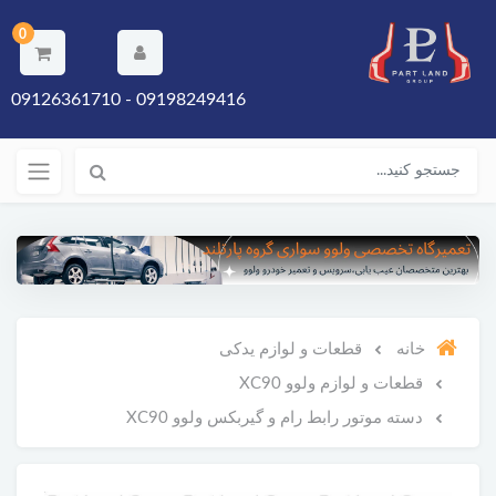
0
09198249416 - 09126361710
خانه
قطعات و لوازم یدکی
قطعات و لوازم ولوو XC90
دسته موتور رابط رام و گیربکس ولوو XC90