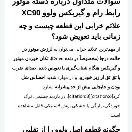
سوالات متداول درباره دسته موتور
رابط رام و گیربکس ولوو XC90
علائم خرابی این قطعه چیست و چه
زمانی باید تعویض شود؟
از مهم‌ترین علائم خرابی می‌توان به
لرزش موتور در
حالت درجا (مخصوصاً در دنده Drive)
،
تکان خوردن موتور
و گیربکس هنگام شتاب‌گیری یا تعویض دنده
،
صدای ضرب
یا تق تق از زیر خودرو
، و در موارد شدید
احساس شل
بودن و جابجایی بیش از حد پیشرانه
اشاره
کرد[citation:6][citation:8]. در بازدید چشمی، ترک
خوردگی، پارگی یا خشکی بوش لاستیکی قابل مشاهده
است.
چگونه قطعه اصل ولوو را از تقلبی