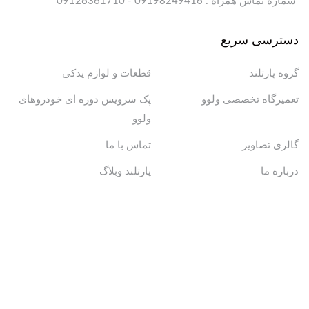
شماره تماس همراه : 09198249416 - 09126361710
دسترسی سریع
گروه پارتلند
قطعات و لوازم یدکی
تعمیرگاه تخصصی ولوو
پک سرویس دوره ای خودروهای
ولوو
گالری تصاویر
تماس با ما
درباره ما
پارتلند وبلاگ