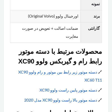
نمونه
برند
اورجینال ولوو (Original Volvo)
گارانتی
ضمانت اصالت + تعویض در صورت
مغایرت
محصولات مرتبط با دسته موتور
رابط رام و گیربکس ولوو XC90
🔗
دسته موتور زیر رابط بین موتور و رام ولوو XC90
XC60 T11
🔗
دسته موتور پایین راست ولوو XC90
🔗
دسته موتور بالا راست ولوو XC90 مدل 2020