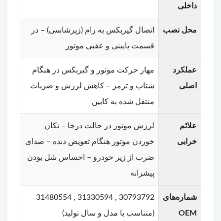
داخلی
محل نصب
اتصال گیربکس به رام (زیرشاسی) – در
قسمت پایینی و عقبی موتور
عملکرد
مهار حرکت موتور و گیربکس در هنگام
اصلی
شتاب و ترمز – کاهش لرزش و ضربات
منتقل شده به کابین
علائم
لرزش موتور در حالت درجا – تکان
خرابی
خوردن موتور هنگام تعویض دنده – صدای
ضرب از زیر خودرو – احساس شل بودن
پیشرانه
شماره‌های
30793792 , 31330594 , 31480554
OEM
(متناسب با مدل و سال تولید)