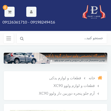
0
09198249416 - 09126361710
خانه
قطعات و لوازم یدکی
قطعات و لوازم ولوو XC90
آرم جلو پنجره دوربین دار ولوو XC90