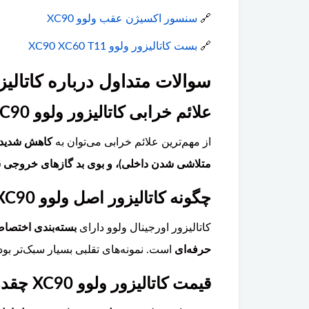
🔗
سنسور اکسیژن عقب ولوو XC90
🔗
بست کاتالیزور ولوو XC90 XC60 T11
سوالات متداول درباره کاتالیزور 
علائم خرابی کاتالیزور ولوو XC90 چیست؟
از مهم‌ترین علائم خرابی می‌توان به
متلاشی شدن داخلی)، و بوی بد گازهای خروجی ش
چگونه کاتالیزور اصل ولوو XC90 را از تقلبی تشخیص دهیم؟
کاتالیزور اورجینال ولوو دارای
بسته‌بندی اختصاص
حرفه‌ای
است. نمونه‌های تقلبی بسیار سبک‌تر بود
قیمت کاتالیزور ولوو XC90 چقدر است و آیا تعویض آن تخصصی است؟