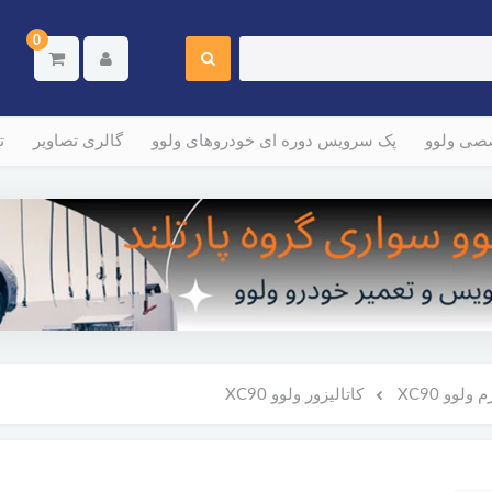
0
صصی ولوو
پک سرویس دوره ای خودروهای ولوو
گالری تصاویر
ت
لوو XC90
کاتالیزور ولوو XC90