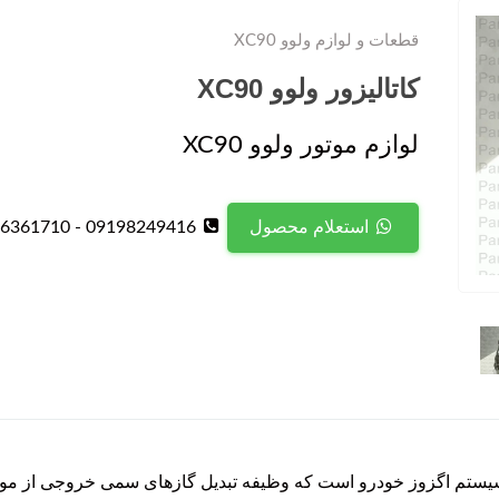
قطعات و لوازم ولوو XC90
کاتالیزور ولوو XC90
لوازم موتور ولوو XC90
09198249416 - 09126361710
استعلام محصول
طعات کلیدی در سیستم اگزوز خودرو است که وظیفه تبدیل گازهای سمی خروجی از 