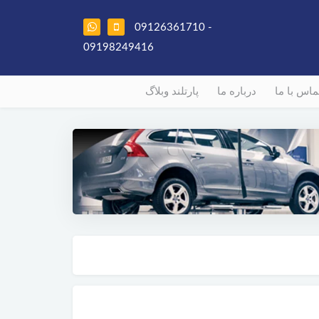
09126361710 -
09198249416
ماس با ما
درباره ما
پارتلند وبلاگ