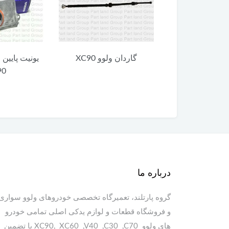
 ولوو XC90
گاردان ولوو XC90
یونیت پایین 
90
درباره ما
گروه پارتلند، تعمیرگاه تخصصی خودروهای ولوو سواری
و فروشگاه قطعات و لوازم یدکی اصلی تمامی خودرو
های ولوو XC90, XC60 ,V40 ,C30 ,C70 با تضمین