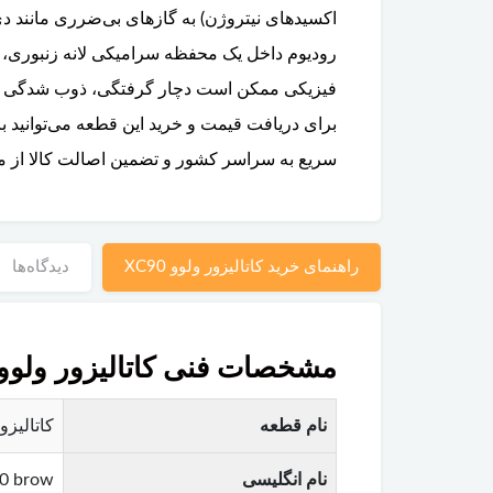
اکسیدهای نیتروژن) به گازهای بی‌ضرری مانند دی‌اک
فیزیکی ممکن است دچار گرفتگی، ذوب شدگی ی
برای دریافت قیمت و خرید این قطعه می‌توانید ب
سریع به سراسر کشور و تضمین اصالت کالا از م
راهنمای خرید کاتالیزور ولوو XC90
دیدگاه‌ها
مشخصات فنی کاتالیزور ولوو C90
نام قطعه
کاتالیزور (Catalytic Converter) ولوو XC90 – مخصوص اگزو
نام انگلیسی
90 brow