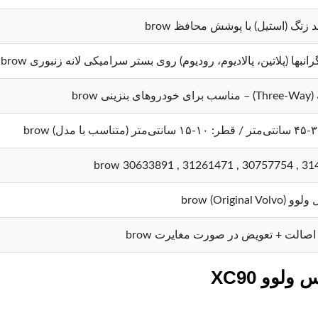
 زنگ (استیل) با پوشش محافظ brow
انبها (پلاتین، پالادیوم، رودیوم) روی بستر سرامیکی لانه زنبوری brow
ینی brow
31423481 , 307
Original Volvo) b
صالت + تعویض در صورت مغایرت brow
وو XC90