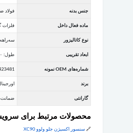
جنس بدنه
فولاد ضد
ماده فعال داخل
فلزات گر
نوع کاتالیزور
سه‌راهه (Three-Way) – مناسب برای خودروهای بنز
ابعاد تقریبی
طول: ۳۰-۴۵ سانتی‌متر / قطر: ۱۰-۱۵ سانتی‌متر (متناسب با مدل) brow
شماره‌های OEM نمونه
57754 , 31261471 , 30633891 brow
برند
اورجینال ولوو (row
گارانتی
ضمانت ا
محصولات مرتبط برای سرویس ول
🔗
سنسور اکسیژن جلو ولوو XC90