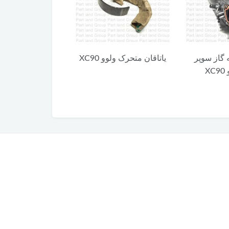
 گاز سوپر
یاتاقان متحرک ولوو XC90
کلید آزاد کننده 
X
XC90