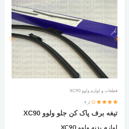
قطعات و لوازم ولوو XC90
از 4
تیغه برف پاک کن جلو ولوو XC90
لوازم بدنه ولوو XC90