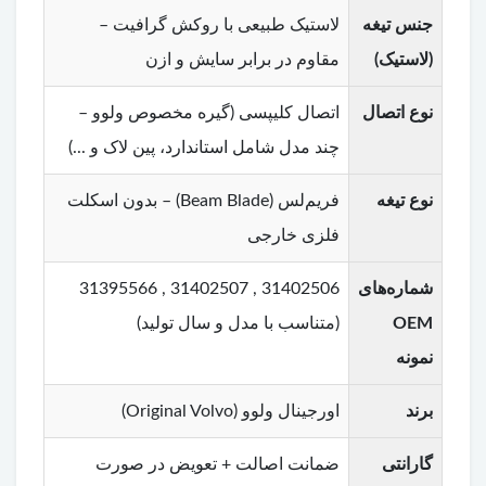
جنس تیغه
لاستیک طبیعی با روکش گرافیت –
(لاستیک)
مقاوم در برابر سایش و ازن
نوع اتصال
اتصال کلیپسی (گیره مخصوص ولوو –
چند مدل شامل استاندارد، پین لاک و ...)
نوع تیغه
فریم‌لس (Beam Blade) – بدون اسکلت
فلزی خارجی
شماره‌های
31402506 , 31402507 , 31395566
OEM
(متناسب با مدل و سال تولید)
نمونه
برند
اورجینال ولوو (Original Volvo)
گارانتی
ضمانت اصالت + تعویض در صورت