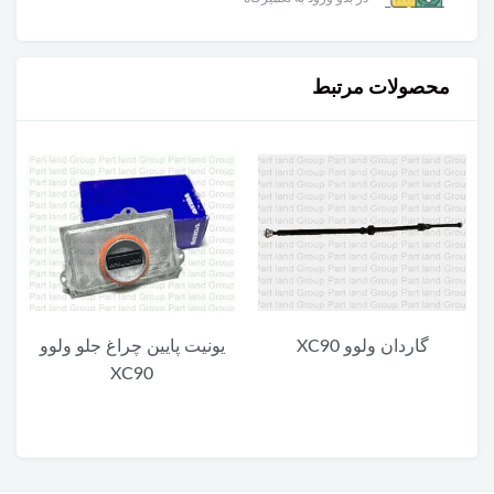
محصولات مرتبط
گاردان ولوو XC90
یونیت پایین چراغ جلو ولوو
XC90