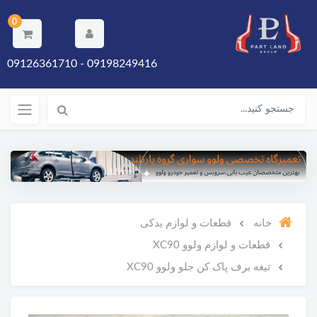
0
09198249416 - 09126361710
خانه
قطعات و لوازم یدکی
قطعات و لوازم ولوو XC90
تیغه برف پاک کن جلو ولوو XC90